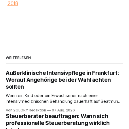
2018
WEITERLESEN
Außerklinische Intensivpflege in Frankfurt:
Worauf Angehörige bei der Wahl achten
sollten
Wenn ein Kind oder ein Erwachsener nach einer
intensivmedizinischen Behandlung dauerhaft auf Beatmung
oder eine engmaschige pflegerische Versorgung
Von 2GLORY Redaktion
07 Aug. 2026
angewiesen ist, stellt sich für Familien eine schwierige
Steuerberater beauftragen: Wann sich
Frage: Muss die Versorgung dauerhaft in der Klinik bleiben –
professionelle Steuerberatung wirklich
oder ist ein Leben zu Hause möglich? Die außerklinische