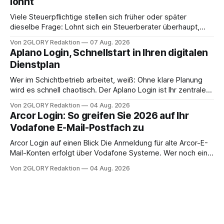
lohnt
Intensivpflege bietet genau diese Alternative: Sie
Viele Steuerpflichtige stellen sich früher oder später
dieselbe Frage: Lohnt sich ein Steuerberater überhaupt,
oder lässt sich die Steuererklärung auch in Eigenregie
Von 2GLORY Redaktion
07 Aug. 2026
erledigen? Die kurze Antwort: Bei einfachen
Aplano Login, Schnellstart in Ihren digitalen
Einkommensverhältnissen reicht häufig eine Steuersoftware
Dienstplan
aus – sobald jedoch mehrere Einkunftsarten
zusammentreffen oder größere finanzielle Veränderungen
Wer im Schichtbetrieb arbeitet, weiß: Ohne klare Planung
anstehen, zahlt sich professionelle Unterstützung meist
wird es schnell chaotisch. Der Aplano Login ist Ihr zentraler
aus.
Zugangspunkt, um dienstpläne, zeiterfassung,
Von 2GLORY Redaktion
04 Aug. 2026
abwesenheiten und die gesamte kommunikation rund um
Arcor Login: So greifen Sie 2026 auf Ihr
Ihr personal digital zu organisieren. In diesem Leitfaden
Vodafone E-Mail-Postfach zu
erfahren Sie alles, was Sie für einen reibungslosen Einstieg
brauchen, von der Registrierung
Arcor Login auf einen Blick Die Anmeldung für alte Arcor-E-
Mail-Konten erfolgt über Vodafone Systeme. Wer noch eine
e mail adresse mit der Endung @arcor.de oder @arcor.net
Von 2GLORY Redaktion
04 Aug. 2026
besitzt, loggt sich heute über das Vodafone E-Mail & Cloud
Portal ein. Der klassische Arcor Login über mail.