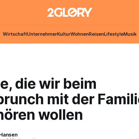
Wirtschaft
Unternehmer
Kultur
Wohnen
Reisen
Lifestyle
Musik
e, die wir beim
runch mit der Famili
hören wollen
 Hansen