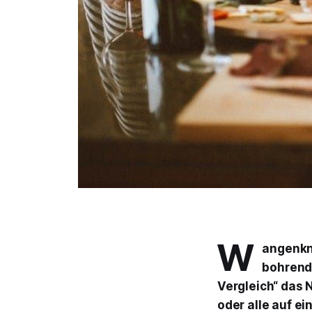
W
angenkn
bohrend
Vergleich“ das 
oder alle auf ei