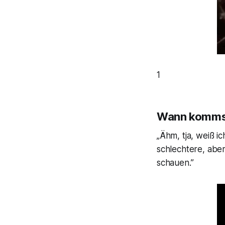
1
Wann kommst
„Ähm, tja, weiß ic
schlechtere, abe
schauen.”