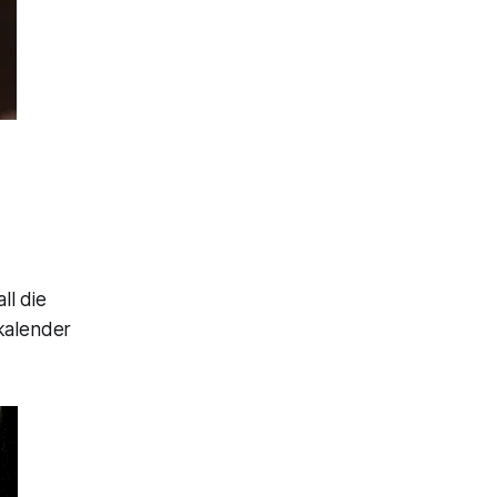
ll die
nkalender