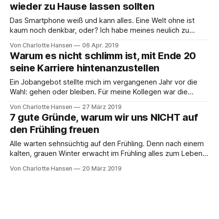
wieder zu Hause lassen sollten
Das Smartphone weiß und kann alles. Eine Welt ohne ist
kaum noch denkbar, oder? Ich habe meines neulich zu
Hause vergessen und war überrascht, wie sehr ich es
Von Charlotte Hansen
06 Apr. 2019
vermeintlich brauchte, aber gleichzeitig auch wieder nicht
Warum es nicht schlimm ist, mit Ende 20
darauf angewiesen war. Ein Plädoyer für weniger
seine Karriere hintenanzustellen
Handynutzung im Alltag. Manchmal ist es vielleicht nur
Ein Jobangebot stellte mich im vergangenen Jahr vor die
Wahl: gehen oder bleiben. Für meine Kollegen war die
Sache klar: gehen, schließlich hast du keine Familie. Ein
Von Charlotte Hansen
27 März 2019
unzureichendes Argument, wie ich finde. Die goldenen 20er.
7 gute Gründe, warum wir uns NICHT auf
Eine wunderbare Zeit. Gerade von den Eltern abgenabelt,
den Frühling freuen
noch nicht in der Familienplanung, das ganze
Alle warten sehnsüchtig auf den Frühling. Denn nach einem
kalten, grauen Winter erwacht im Frühling alles zum Leben –
aber jetzt mal ehrlich: Muss das sein? Wir haben genau das
Von Charlotte Hansen
20 März 2019
Richtige für alle, die sich auf den Frühling freuen – nämlich
sieben gute Gründe, es nicht zu tun! Am 20. März ist