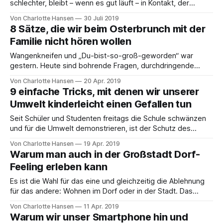
schlechter, bleibt – wenn es gut läuft – in Kontakt, der
Verwandtschaft wegen. Ich habe mich an einen Versuch der
Von Charlotte Hansen
30 Juli 2019
Definition von Freundschaft zwischen Geschwistern gewagt
8 Sätze, die wir beim Osterbrunch mit der
– aus meiner Perspektive als Schwester. „Wenn wir nicht
Familie nicht hören wollen
miteinander verwandt wären, wären wir nicht befreundet,”
das sagte einmal
Wangenkneifen und „Du-bist-so-groß-geworden“ war
gestern. Heute sind bohrende Fragen, durchdringende
Blicke und der „mit-den-Cousinen-Vergleich“ das
Von Charlotte Hansen
20 Apr. 2019
Nonplusultra. Doch eins ist gleichgeblieben: Tante, Oma
9 einfache Tricks, mit denen wir unserer
oder Opa – oder alle auf einmal – irgendwann nerven sie
Umwelt kinderleicht einen Gefallen tun
alle. Passend dazu: Sätze, die wir beim Osterbrunch mit der
Familie nicht
Seit Schüler und Studenten freitags die Schule schwänzen
und für die Umwelt demonstrieren, ist der Schutz des
Klimas in aller Munde. Doch nicht nur im Großen, gerade bei
Von Charlotte Hansen
19 Apr. 2019
uns zu Hause können wir anfangen, etwas für unser Klima
Warum man auch in der Großstadt Dorf-
zu tun. Wir stellen dir 9 easy-peasy Tricks vor, mit denen
Feeling erleben kann
Es ist die Wahl für das eine und gleichzeitig die Ablehnung
für das andere: Wohnen im Dorf oder in der Stadt. Das
Beste wäre doch eine Kombi aus beidem, oder? Wir sagen:
Von Charlotte Hansen
11 Apr. 2019
Es ist absolut möglich in der Großstadt Dorf-Feeling zu
Warum wir unser Smartphone hin und
erleben! Der Bauer kommt durch die Hintertür ins