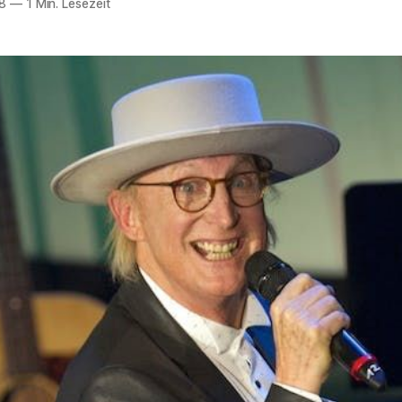
8
—
1 Min. Lesezeit