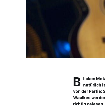
B
licken Met
natürlich 
von der Partie: 
Waalkes werden
richtig gelesen