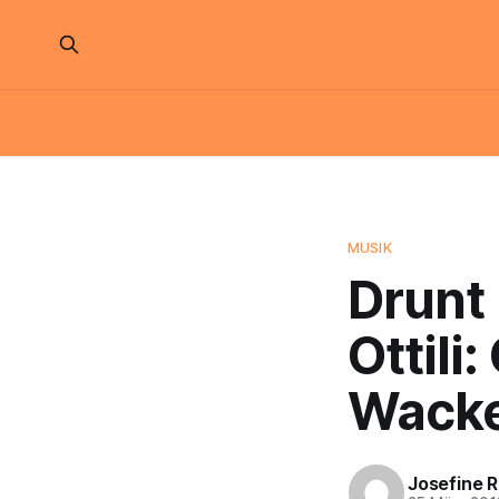
MUSIK
Drunt 
Ottili
Wack
Josefine 