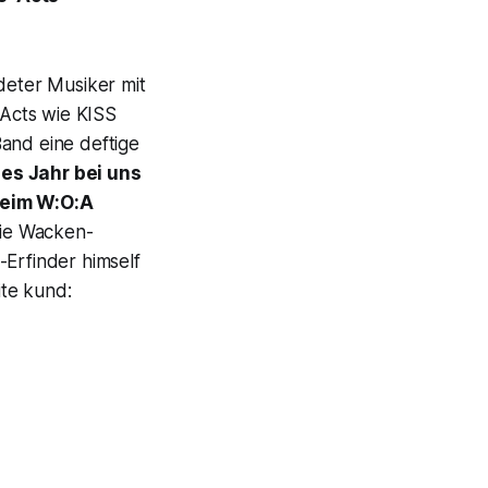
deter Musiker mit
 Acts wie KISS
and eine deftige
ses Jahr bei uns
 beim W:O:A
die Wacken-
-Erfinder himself
ite kund: