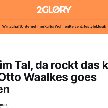
Wirtschaft
Unternehmer
Kultur
Wohnen
Reisen
Lifestyle
Musik
im Tal, da rockt das 
: Otto Waalkes goes
en
Rose