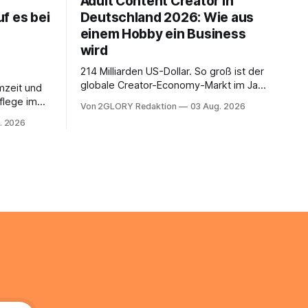
Adult Content Creator in
f es bei
Deutschland 2026: Wie aus
einem Hobby ein Business
wird
214 Milliarden US-Dollar. So groß ist der
globale Creator-Economy-Markt im Jahr
mzeit und
2026, und er wächst jährlich um mehr als
flege im
Von 2GLORY Redaktion
03 Aug. 2026
22 Prozent. Was lange als
. Abends
. 2026
Nischenphänomen galt, ist längst ein
s eine
ernstzunehmender Wirtschaftszweig.
r ist
Weltweit sind über 200 Millionen
agiert die
Menschen als Creator aktiv, allein in
Deutschland geht der Markt in
üsse: Sie
 zu