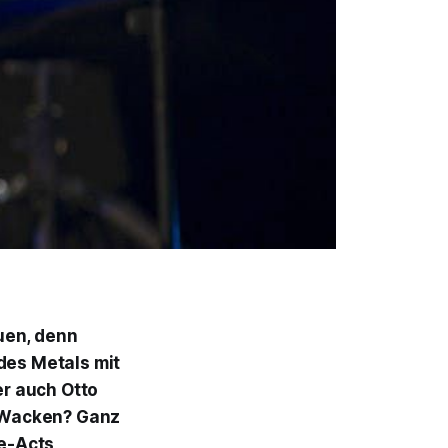
uen, denn
 des Metals mit
er auch Otto
 Wacken? Ganz
ve-Acts