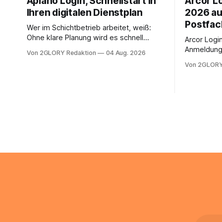
Aplano Login, Schnellstart in
Arcor Lo
Ihren digitalen Dienstplan
2026 au
Postfac
Wer im Schichtbetrieb arbeitet, weiß:
Ohne klare Planung wird es schnell
Arcor Login 
chaotisch. Der Aplano Login ist Ihr
Anmeldung 
Von 2GLORY Redaktion
04 Aug. 2026
zentraler Zugangspunkt, um dienstpläne,
erfolgt üb
Von 2GLORY
zeiterfassung, abwesenheiten und die
noch eine 
gesamte kommunikation rund um Ihr
@arcor.de 
personal digital zu organisieren. In
loggt sich
diesem Leitfaden erfahren Sie alles, was
Mail & Clou
Sie für einen reibungslosen Einstieg
Arcor Login
brauchen, von der Registrierung