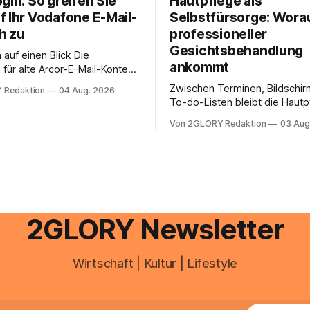
gin: So greifen Sie
Hautpflege als
f Ihr Vodafone E-Mail-
Selbstfürsorge: Worau
h zu
professioneller
Gesichtsbehandlung
auf einen Blick Die
ankommt
für alte Arcor-E-Mail-Konten
er Vodafone Systeme. Wer
Zwischen Terminen, Bildschir
 Redaktion
04 Aug. 2026
e mail adresse mit der Endung
To-do-Listen bleibt die Hautp
oder @arcor.net besitzt,
Alltag häufig auf der Strecke
 heute über das Vodafone E-
Von 2GLORY Redaktion
03 Aug
schnell abschminken, morgen
d Portal ein. Der klassische
Creme aus der Drogerie – meh
 über mail.
zeitlich oft nicht drin. Dabei re
Haut empfindlich auf Stress,
Schlafmangel und Umwelteinfl
wirkt müde, spannt oder neigt
Unreinheiten. Professionelle
2GLORY Newsletter
Wirtschaft | Kultur | Lifestyle