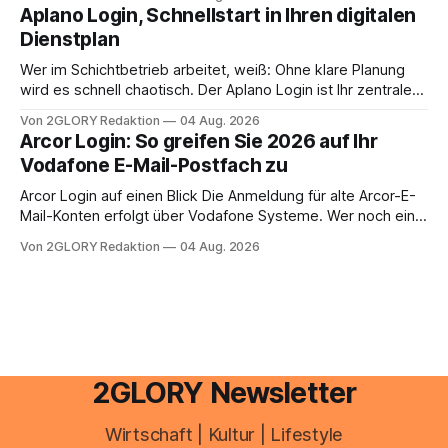
erledigen? Die kurze Antwort: Bei einfachen
Aplano Login, Schnellstart in Ihren digitalen
Einkommensverhältnissen reicht häufig eine Steuersoftware
Dienstplan
aus – sobald jedoch mehrere Einkunftsarten
zusammentreffen oder größere finanzielle Veränderungen
Wer im Schichtbetrieb arbeitet, weiß: Ohne klare Planung
anstehen, zahlt sich professionelle Unterstützung meist
wird es schnell chaotisch. Der Aplano Login ist Ihr zentraler
aus.
Zugangspunkt, um dienstpläne, zeiterfassung,
Von 2GLORY Redaktion
04 Aug. 2026
abwesenheiten und die gesamte kommunikation rund um
Arcor Login: So greifen Sie 2026 auf Ihr
Ihr personal digital zu organisieren. In diesem Leitfaden
Vodafone E-Mail-Postfach zu
erfahren Sie alles, was Sie für einen reibungslosen Einstieg
brauchen, von der Registrierung
Arcor Login auf einen Blick Die Anmeldung für alte Arcor-E-
Mail-Konten erfolgt über Vodafone Systeme. Wer noch eine
e mail adresse mit der Endung @arcor.de oder @arcor.net
Von 2GLORY Redaktion
04 Aug. 2026
besitzt, loggt sich heute über das Vodafone E-Mail & Cloud
Portal ein. Der klassische Arcor Login über mail.
2GLORY Newsletter
Wirtschaft | Kultur | Lifestyle