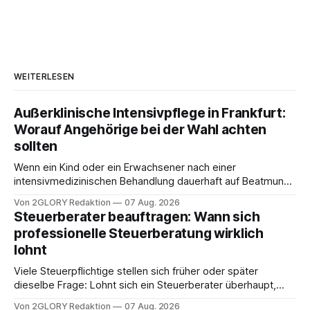
WEITERLESEN
Außerklinische Intensivpflege in Frankfurt:
Worauf Angehörige bei der Wahl achten
sollten
Wenn ein Kind oder ein Erwachsener nach einer
intensivmedizinischen Behandlung dauerhaft auf Beatmung
oder eine engmaschige pflegerische Versorgung
Von 2GLORY Redaktion
07 Aug. 2026
angewiesen ist, stellt sich für Familien eine schwierige
Steuerberater beauftragen: Wann sich
Frage: Muss die Versorgung dauerhaft in der Klinik bleiben –
professionelle Steuerberatung wirklich
oder ist ein Leben zu Hause möglich? Die außerklinische
lohnt
Intensivpflege bietet genau diese Alternative: Sie
Viele Steuerpflichtige stellen sich früher oder später
dieselbe Frage: Lohnt sich ein Steuerberater überhaupt,
oder lässt sich die Steuererklärung auch in Eigenregie
Von 2GLORY Redaktion
07 Aug. 2026