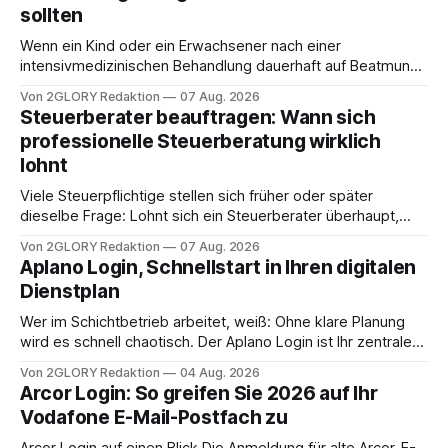
sollten
Wenn ein Kind oder ein Erwachsener nach einer
intensivmedizinischen Behandlung dauerhaft auf Beatmung
oder eine engmaschige pflegerische Versorgung
Von 2GLORY Redaktion
07 Aug. 2026
angewiesen ist, stellt sich für Familien eine schwierige
Steuerberater beauftragen: Wann sich
Frage: Muss die Versorgung dauerhaft in der Klinik bleiben –
professionelle Steuerberatung wirklich
oder ist ein Leben zu Hause möglich? Die außerklinische
lohnt
Intensivpflege bietet genau diese Alternative: Sie
Viele Steuerpflichtige stellen sich früher oder später
dieselbe Frage: Lohnt sich ein Steuerberater überhaupt,
oder lässt sich die Steuererklärung auch in Eigenregie
Von 2GLORY Redaktion
07 Aug. 2026
erledigen? Die kurze Antwort: Bei einfachen
Aplano Login, Schnellstart in Ihren digitalen
Einkommensverhältnissen reicht häufig eine Steuersoftware
Dienstplan
aus – sobald jedoch mehrere Einkunftsarten
zusammentreffen oder größere finanzielle Veränderungen
Wer im Schichtbetrieb arbeitet, weiß: Ohne klare Planung
anstehen, zahlt sich professionelle Unterstützung meist
wird es schnell chaotisch. Der Aplano Login ist Ihr zentraler
aus.
Zugangspunkt, um dienstpläne, zeiterfassung,
Von 2GLORY Redaktion
04 Aug. 2026
abwesenheiten und die gesamte kommunikation rund um
Arcor Login: So greifen Sie 2026 auf Ihr
Ihr personal digital zu organisieren. In diesem Leitfaden
Vodafone E-Mail-Postfach zu
erfahren Sie alles, was Sie für einen reibungslosen Einstieg
brauchen, von der Registrierung
Arcor Login auf einen Blick Die Anmeldung für alte Arcor-E-