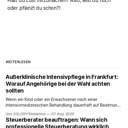
Hast du Lust mitzumachen? Also, liest du noch
oder pflanzt du schon?!
WEITERLESEN
Außerklinische Intensivpflege in Frankfurt:
Worauf Angehörige bei der Wahl achten
sollten
Wenn ein Kind oder ein Erwachsener nach einer
intensivmedizinischen Behandlung dauerhaft auf Beatmung
oder eine engmaschige pflegerische Versorgung
Von 2GLORY Redaktion
07 Aug. 2026
angewiesen ist, stellt sich für Familien eine schwierige
Steuerberater beauftragen: Wann sich
Frage: Muss die Versorgung dauerhaft in der Klinik bleiben –
professionelle Steuerberatung wirklich