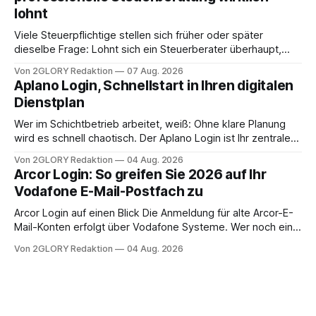
oder ist ein Leben zu Hause möglich? Die außerklinische
lohnt
Intensivpflege bietet genau diese Alternative: Sie
Viele Steuerpflichtige stellen sich früher oder später
dieselbe Frage: Lohnt sich ein Steuerberater überhaupt,
oder lässt sich die Steuererklärung auch in Eigenregie
Von 2GLORY Redaktion
07 Aug. 2026
erledigen? Die kurze Antwort: Bei einfachen
Aplano Login, Schnellstart in Ihren digitalen
Einkommensverhältnissen reicht häufig eine Steuersoftware
Dienstplan
aus – sobald jedoch mehrere Einkunftsarten
zusammentreffen oder größere finanzielle Veränderungen
Wer im Schichtbetrieb arbeitet, weiß: Ohne klare Planung
anstehen, zahlt sich professionelle Unterstützung meist
wird es schnell chaotisch. Der Aplano Login ist Ihr zentraler
aus.
Zugangspunkt, um dienstpläne, zeiterfassung,
Von 2GLORY Redaktion
04 Aug. 2026
abwesenheiten und die gesamte kommunikation rund um
Arcor Login: So greifen Sie 2026 auf Ihr
Ihr personal digital zu organisieren. In diesem Leitfaden
Vodafone E-Mail-Postfach zu
erfahren Sie alles, was Sie für einen reibungslosen Einstieg
brauchen, von der Registrierung
Arcor Login auf einen Blick Die Anmeldung für alte Arcor-E-
Mail-Konten erfolgt über Vodafone Systeme. Wer noch eine
e mail adresse mit der Endung @arcor.de oder @arcor.net
Von 2GLORY Redaktion
04 Aug. 2026
besitzt, loggt sich heute über das Vodafone E-Mail & Cloud
Portal ein. Der klassische Arcor Login über mail.