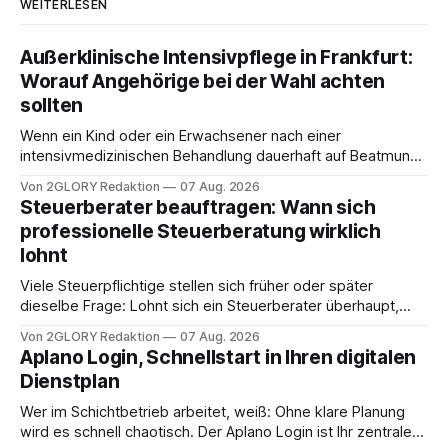
WEITERLESEN
Außerklinische Intensivpflege in Frankfurt:
Worauf Angehörige bei der Wahl achten
sollten
Wenn ein Kind oder ein Erwachsener nach einer
intensivmedizinischen Behandlung dauerhaft auf Beatmung
oder eine engmaschige pflegerische Versorgung
Von 2GLORY Redaktion
07 Aug. 2026
angewiesen ist, stellt sich für Familien eine schwierige
Steuerberater beauftragen: Wann sich
Frage: Muss die Versorgung dauerhaft in der Klinik bleiben –
professionelle Steuerberatung wirklich
oder ist ein Leben zu Hause möglich? Die außerklinische
lohnt
Intensivpflege bietet genau diese Alternative: Sie
Viele Steuerpflichtige stellen sich früher oder später
dieselbe Frage: Lohnt sich ein Steuerberater überhaupt,
oder lässt sich die Steuererklärung auch in Eigenregie
Von 2GLORY Redaktion
07 Aug. 2026
erledigen? Die kurze Antwort: Bei einfachen
Aplano Login, Schnellstart in Ihren digitalen
Einkommensverhältnissen reicht häufig eine Steuersoftware
Dienstplan
aus – sobald jedoch mehrere Einkunftsarten
zusammentreffen oder größere finanzielle Veränderungen
Wer im Schichtbetrieb arbeitet, weiß: Ohne klare Planung
anstehen, zahlt sich professionelle Unterstützung meist
wird es schnell chaotisch. Der Aplano Login ist Ihr zentraler
aus.