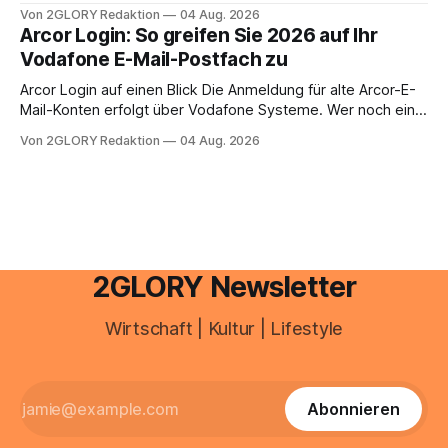
Zugangspunkt, um dienstpläne, zeiterfassung,
Von 2GLORY Redaktion
04 Aug. 2026
abwesenheiten und die gesamte kommunikation rund um
Arcor Login: So greifen Sie 2026 auf Ihr
Ihr personal digital zu organisieren. In diesem Leitfaden
Vodafone E-Mail-Postfach zu
erfahren Sie alles, was Sie für einen reibungslosen Einstieg
brauchen, von der Registrierung
Arcor Login auf einen Blick Die Anmeldung für alte Arcor-E-
Mail-Konten erfolgt über Vodafone Systeme. Wer noch eine
e mail adresse mit der Endung @arcor.de oder @arcor.net
Von 2GLORY Redaktion
04 Aug. 2026
besitzt, loggt sich heute über das Vodafone E-Mail & Cloud
Portal ein. Der klassische Arcor Login über mail.
2GLORY Newsletter
Wirtschaft | Kultur | Lifestyle
Abonnieren