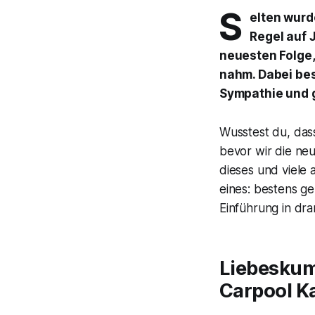
S
elten wurd
Regel auf 
neuesten Folge,
nahm. Dabei bes
Sympathie und 
Wusstest du, da
bevor wir die ne
dieses und viele 
eines: bestens ge
Einführung in dr
Liebeskum
Carpool K