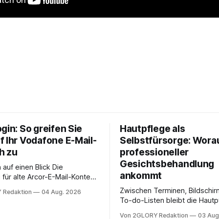
gin: So greifen Sie
Hautpflege als
f Ihr Vodafone E-Mail-
Selbstfürsorge: Worau
h zu
professioneller
Gesichtsbehandlung
auf einen Blick Die
ankommt
für alte Arcor-E-Mail-Konten
er Vodafone Systeme. Wer
Zwischen Terminen, Bildschir
 Redaktion
04 Aug. 2026
e mail adresse mit der Endung
To-do-Listen bleibt die Hautp
oder @arcor.net besitzt,
Alltag häufig auf der Strecke
 heute über das Vodafone E-
Von 2GLORY Redaktion
03 Aug