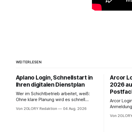
WEITERLESEN
Aplano Login, Schnellstart in
Arcor Lo
Ihren digitalen Dienstplan
2026 au
Postfac
Wer im Schichtbetrieb arbeitet, weiß:
Ohne klare Planung wird es schnell
Arcor Login 
chaotisch. Der Aplano Login ist Ihr
Anmeldung 
Von 2GLORY Redaktion
04 Aug. 2026
zentraler Zugangspunkt, um dienstpläne,
erfolgt üb
Von 2GLORY
zeiterfassung, abwesenheiten und die
noch eine 
gesamte kommunikation rund um Ihr
@arcor.de 
personal digital zu organisieren. In
loggt sich