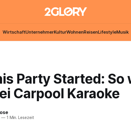
Wirtschaft
Unternehmer
Kultur
Wohnen
Reisen
Lifestyle
Musik
is Party Started: So
bei Carpool Karaoke
Rose
7
—
1 Min. Lesezeit