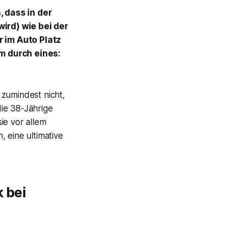
, dass in der
ird) wie bei der
 im Auto Platz
m durch eines:
 zumindest nicht,
ie 38-Jährige
ie vor allem
 eine ultimative
 bei