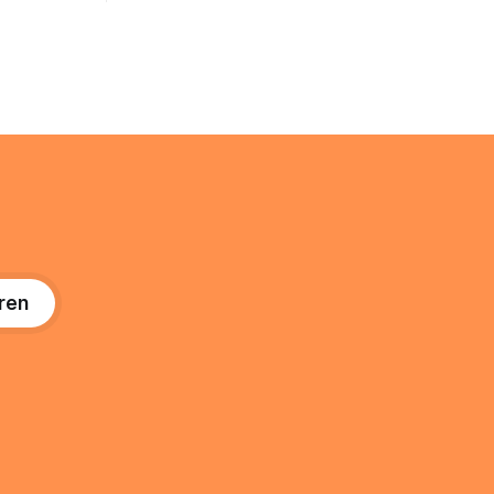
s eine
ernstzunehmender Wirtschaftszweig.
r ist
Weltweit sind über 200 Millionen
agiert die
Menschen als Creator aktiv, allein in
Deutschland geht der Markt in
üsse: Sie
 zu
ren