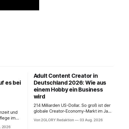
Adult Content Creator in
f es bei
Deutschland 2026: Wie aus
einem Hobby ein Business
wird
214 Milliarden US-Dollar. So groß ist der
globale Creator-Economy-Markt im Jahr
mzeit und
2026, und er wächst jährlich um mehr als
flege im
Von 2GLORY Redaktion
03 Aug. 2026
22 Prozent. Was lange als
. Abends
. 2026
Nischenphänomen galt, ist längst ein