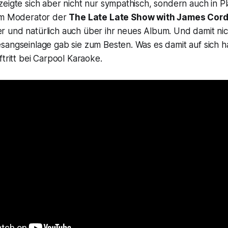
eigte sich aber nicht nur sympathisch, sondern auch in P
em Moderator der
The Late Late Show with James Cor
 und natürlich auch über ihr neues Album. Und damit ni
angseinlage gab sie zum Besten. Was es damit auf sich ha
ftritt bei Carpool Karaoke.