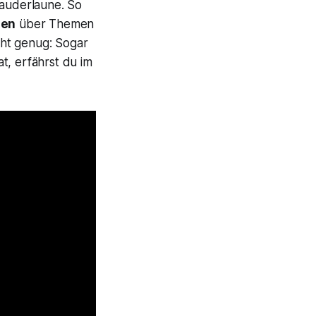
lauderlaune. So
den
über Themen
cht genug: Sogar
t, erfährst du im