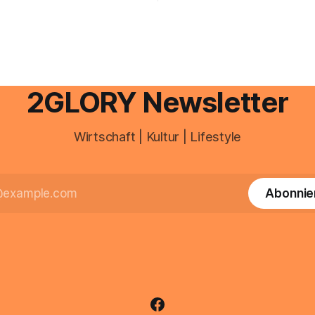
schnell abschminken, morgen
d Portal ein. Der klassische
Creme aus der Drogerie – meh
 über mail.
zeitlich oft nicht drin. Dabei re
Haut empfindlich auf Stress,
Schlafmangel und Umwelteinfl
wirkt müde, spannt oder neigt
Unreinheiten. Professionelle
2GLORY Newsletter
Wirtschaft | Kultur | Lifestyle
Abonnie