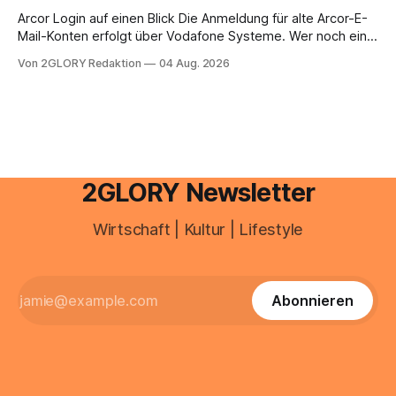
brauchen, von der Registrierung
Arcor Login auf einen Blick Die Anmeldung für alte Arcor-E-
Mail-Konten erfolgt über Vodafone Systeme. Wer noch eine
e mail adresse mit der Endung @arcor.de oder @arcor.net
Von 2GLORY Redaktion
04 Aug. 2026
besitzt, loggt sich heute über das Vodafone E-Mail & Cloud
Portal ein. Der klassische Arcor Login über mail.
2GLORY Newsletter
Wirtschaft | Kultur | Lifestyle
Abonnieren