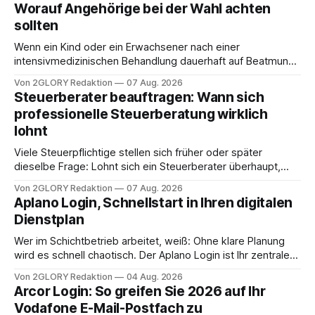
Worauf Angehörige bei der Wahl achten
sollten
Wenn ein Kind oder ein Erwachsener nach einer
intensivmedizinischen Behandlung dauerhaft auf Beatmung
oder eine engmaschige pflegerische Versorgung
Von 2GLORY Redaktion
07 Aug. 2026
angewiesen ist, stellt sich für Familien eine schwierige
Steuerberater beauftragen: Wann sich
Frage: Muss die Versorgung dauerhaft in der Klinik bleiben –
professionelle Steuerberatung wirklich
oder ist ein Leben zu Hause möglich? Die außerklinische
lohnt
Intensivpflege bietet genau diese Alternative: Sie
Viele Steuerpflichtige stellen sich früher oder später
dieselbe Frage: Lohnt sich ein Steuerberater überhaupt,
oder lässt sich die Steuererklärung auch in Eigenregie
Von 2GLORY Redaktion
07 Aug. 2026
erledigen? Die kurze Antwort: Bei einfachen
Aplano Login, Schnellstart in Ihren digitalen
Einkommensverhältnissen reicht häufig eine Steuersoftware
Dienstplan
aus – sobald jedoch mehrere Einkunftsarten
zusammentreffen oder größere finanzielle Veränderungen
Wer im Schichtbetrieb arbeitet, weiß: Ohne klare Planung
anstehen, zahlt sich professionelle Unterstützung meist
wird es schnell chaotisch. Der Aplano Login ist Ihr zentraler
aus.
Zugangspunkt, um dienstpläne, zeiterfassung,
Von 2GLORY Redaktion
04 Aug. 2026
abwesenheiten und die gesamte kommunikation rund um
Arcor Login: So greifen Sie 2026 auf Ihr
Ihr personal digital zu organisieren. In diesem Leitfaden
Vodafone E-Mail-Postfach zu
erfahren Sie alles, was Sie für einen reibungslosen Einstieg