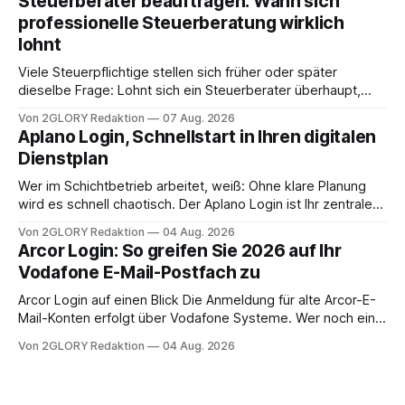
Steuerberater beauftragen: Wann sich
Frage: Muss die Versorgung dauerhaft in der Klinik bleiben –
professionelle Steuerberatung wirklich
oder ist ein Leben zu Hause möglich? Die außerklinische
lohnt
Intensivpflege bietet genau diese Alternative: Sie
Viele Steuerpflichtige stellen sich früher oder später
dieselbe Frage: Lohnt sich ein Steuerberater überhaupt,
oder lässt sich die Steuererklärung auch in Eigenregie
Von 2GLORY Redaktion
07 Aug. 2026
erledigen? Die kurze Antwort: Bei einfachen
Aplano Login, Schnellstart in Ihren digitalen
Einkommensverhältnissen reicht häufig eine Steuersoftware
Dienstplan
aus – sobald jedoch mehrere Einkunftsarten
zusammentreffen oder größere finanzielle Veränderungen
Wer im Schichtbetrieb arbeitet, weiß: Ohne klare Planung
anstehen, zahlt sich professionelle Unterstützung meist
wird es schnell chaotisch. Der Aplano Login ist Ihr zentraler
aus.
Zugangspunkt, um dienstpläne, zeiterfassung,
Von 2GLORY Redaktion
04 Aug. 2026
abwesenheiten und die gesamte kommunikation rund um
Arcor Login: So greifen Sie 2026 auf Ihr
Ihr personal digital zu organisieren. In diesem Leitfaden
Vodafone E-Mail-Postfach zu
erfahren Sie alles, was Sie für einen reibungslosen Einstieg
brauchen, von der Registrierung
Arcor Login auf einen Blick Die Anmeldung für alte Arcor-E-
Mail-Konten erfolgt über Vodafone Systeme. Wer noch eine
e mail adresse mit der Endung @arcor.de oder @arcor.net
Von 2GLORY Redaktion
04 Aug. 2026
besitzt, loggt sich heute über das Vodafone E-Mail & Cloud
Portal ein. Der klassische Arcor Login über mail.