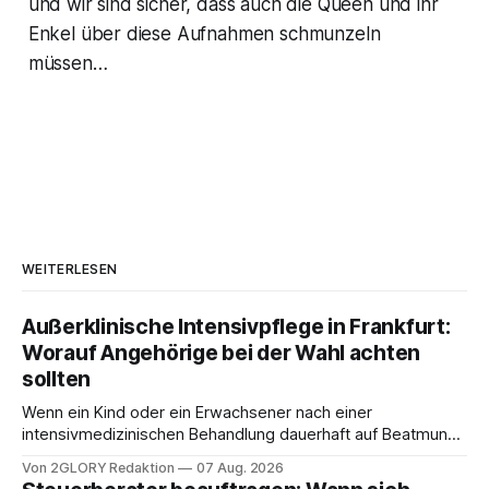
und wir sind sicher, dass auch die Queen und ihr
Enkel über diese Aufnahmen schmunzeln
müssen…
WEITERLESEN
Außerklinische Intensivpflege in Frankfurt:
Worauf Angehörige bei der Wahl achten
sollten
Wenn ein Kind oder ein Erwachsener nach einer
intensivmedizinischen Behandlung dauerhaft auf Beatmung
oder eine engmaschige pflegerische Versorgung
Von 2GLORY Redaktion
07 Aug. 2026
angewiesen ist, stellt sich für Familien eine schwierige