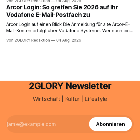
Von 2GLORY Redaktion
04 Aug. 2026
abwesenheiten und die gesamte kommunikation rund um
Arcor Login: So greifen Sie 2026 auf Ihr
Ihr personal digital zu organisieren. In diesem Leitfaden
Vodafone E-Mail-Postfach zu
erfahren Sie alles, was Sie für einen reibungslosen Einstieg
brauchen, von der Registrierung
Arcor Login auf einen Blick Die Anmeldung für alte Arcor-E-
Mail-Konten erfolgt über Vodafone Systeme. Wer noch eine
e mail adresse mit der Endung @arcor.de oder @arcor.net
Von 2GLORY Redaktion
04 Aug. 2026
besitzt, loggt sich heute über das Vodafone E-Mail & Cloud
Portal ein. Der klassische Arcor Login über mail.
2GLORY Newsletter
Wirtschaft | Kultur | Lifestyle
Abonnieren