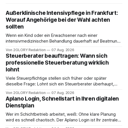
Außerklinische Intensivpflege in Frankfurt:
Worauf Angehörige bei der Wahl achten
sollten
Wenn ein Kind oder ein Erwachsener nach einer
intensivmedizinischen Behandlung dauerhaft auf Beatmung
oder eine engmaschige pflegerische Versorgung
Von 2GLORY Redaktion
07 Aug. 2026
angewiesen ist, stellt sich für Familien eine schwierige
Steuerberater beauftragen: Wann sich
Frage: Muss die Versorgung dauerhaft in der Klinik bleiben –
professionelle Steuerberatung wirklich
oder ist ein Leben zu Hause möglich? Die außerklinische
lohnt
Intensivpflege bietet genau diese Alternative: Sie
Viele Steuerpflichtige stellen sich früher oder später
dieselbe Frage: Lohnt sich ein Steuerberater überhaupt,
oder lässt sich die Steuererklärung auch in Eigenregie
Von 2GLORY Redaktion
07 Aug. 2026
erledigen? Die kurze Antwort: Bei einfachen
Aplano Login, Schnellstart in Ihren digitalen
Einkommensverhältnissen reicht häufig eine Steuersoftware
Dienstplan
aus – sobald jedoch mehrere Einkunftsarten
zusammentreffen oder größere finanzielle Veränderungen
Wer im Schichtbetrieb arbeitet, weiß: Ohne klare Planung
anstehen, zahlt sich professionelle Unterstützung meist
wird es schnell chaotisch. Der Aplano Login ist Ihr zentraler
aus.
Zugangspunkt, um dienstpläne, zeiterfassung,