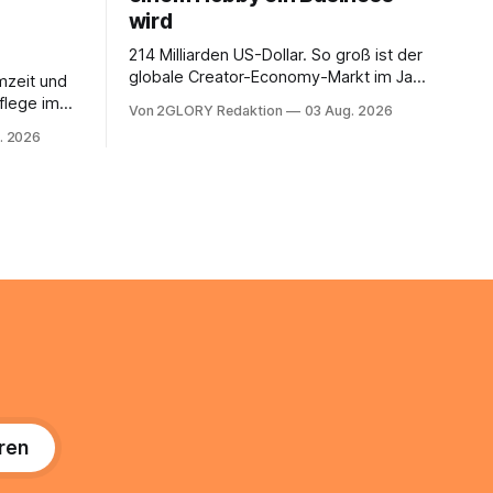
wird
214 Milliarden US-Dollar. So groß ist der
globale Creator-Economy-Markt im Jahr
mzeit und
2026, und er wächst jährlich um mehr als
flege im
Von 2GLORY Redaktion
03 Aug. 2026
22 Prozent. Was lange als
. Abends
. 2026
Nischenphänomen galt, ist längst ein
s eine
ernstzunehmender Wirtschaftszweig.
r ist
Weltweit sind über 200 Millionen
agiert die
Menschen als Creator aktiv, allein in
Deutschland geht der Markt in
üsse: Sie
 zu
ren