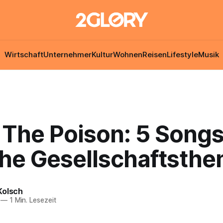
Wirtschaft
Unternehmer
Kultur
Wohnen
Reisen
Lifestyle
Musik
 The Poison: 5 Songs
che Gesellschaftsth
Kolsch
—
1 Min. Lesezeit