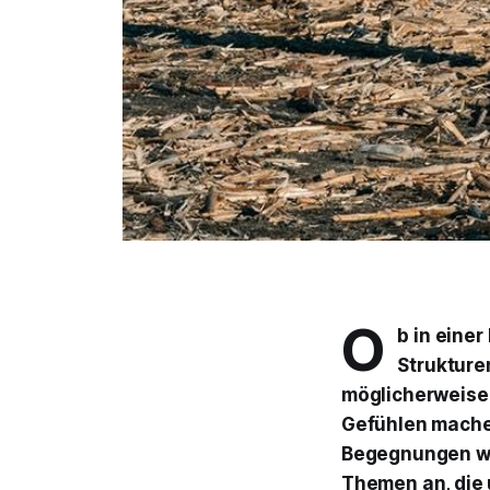
O
b in einer
Strukture
möglicherweise
Gefühlen machen
Begegnungen wä
Themen an, die