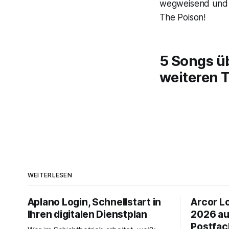
wegweisend und m
The Poison!
5 Songs ü
weiteren 
WEITERLESEN
Aplano Login, Schnellstart in
Arcor Lo
Ihren digitalen Dienstplan
2026 au
Postfac