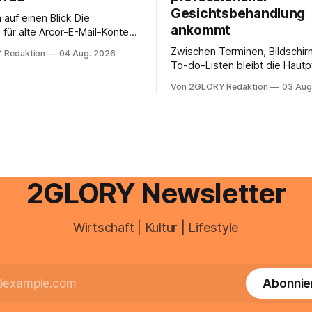
Gesichtsbehandlung
auf einen Blick Die
ankommt
für alte Arcor-E-Mail-Konten
er Vodafone Systeme. Wer
Zwischen Terminen, Bildschir
 Redaktion
04 Aug. 2026
e mail adresse mit der Endung
To-do-Listen bleibt die Hautp
oder @arcor.net besitzt,
Alltag häufig auf der Strecke
 heute über das Vodafone E-
Von 2GLORY Redaktion
03 Aug
schnell abschminken, morgen
d Portal ein. Der klassische
Creme aus der Drogerie – meh
 über mail.
zeitlich oft nicht drin. Dabei re
Haut empfindlich auf Stress,
Schlafmangel und Umwelteinfl
wirkt müde, spannt oder neigt
Unreinheiten. Professionelle
2GLORY Newsletter
Wirtschaft | Kultur | Lifestyle
Abonnie