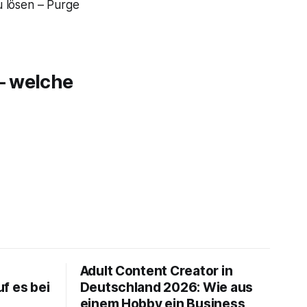
u lösen – Purge
– welche
Adult Content Creator in
f es bei
Deutschland 2026: Wie aus
einem Hobby ein Business