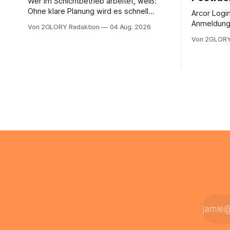
Wer im Schichtbetrieb arbeitet, weiß:
Ohne klare Planung wird es schnell
Arcor Login 
chaotisch. Der Aplano Login ist Ihr
Anmeldung 
Von 2GLORY Redaktion
04 Aug. 2026
zentraler Zugangspunkt, um dienstpläne,
erfolgt üb
Von 2GLORY
zeiterfassung, abwesenheiten und die
noch eine 
gesamte kommunikation rund um Ihr
@arcor.de 
personal digital zu organisieren. In
loggt sich
diesem Leitfaden erfahren Sie alles, was
Mail & Clou
Sie für einen reibungslosen Einstieg
Arcor Login
brauchen, von der Registrierung