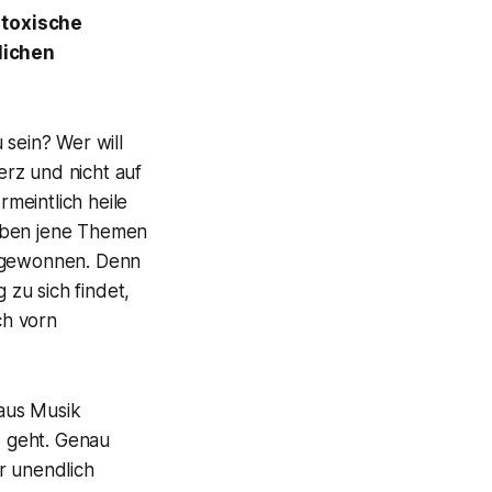
 toxische
lichen
 sein? Wer will
rz und nicht auf
meintlich heile
, eben jene Themen
n gewonnen. Denn
zu sich findet,
ch vorn
 aus Musik
 geht. Genau
r unendlich