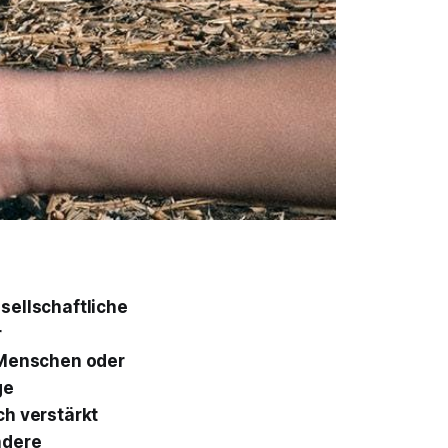
esellschaftliche
r
 Menschen oder
ge
h verstärkt
ndere