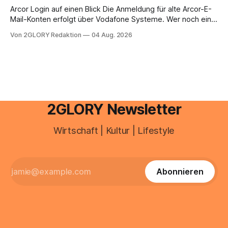
brauchen, von der Registrierung
Arcor Login auf einen Blick Die Anmeldung für alte Arcor-E-
Mail-Konten erfolgt über Vodafone Systeme. Wer noch eine
e mail adresse mit der Endung @arcor.de oder @arcor.net
Von 2GLORY Redaktion
04 Aug. 2026
besitzt, loggt sich heute über das Vodafone E-Mail & Cloud
Portal ein. Der klassische Arcor Login über mail.
2GLORY Newsletter
Wirtschaft | Kultur | Lifestyle
Abonnieren