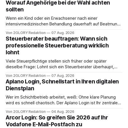
Worauf Angehörige bei der Wahl achten
sollten
Wenn ein Kind oder ein Erwachsener nach einer
intensivmedizinischen Behandlung dauerhaft auf Beatmung
oder eine engmaschige pflegerische Versorgung
Von 2GLORY Redaktion
07 Aug. 2026
angewiesen ist, stellt sich für Familien eine schwierige
Steuerberater beauftragen: Wann sich
Frage: Muss die Versorgung dauerhaft in der Klinik bleiben –
professionelle Steuerberatung wirklich
oder ist ein Leben zu Hause möglich? Die außerklinische
lohnt
Intensivpflege bietet genau diese Alternative: Sie
Viele Steuerpflichtige stellen sich früher oder später
dieselbe Frage: Lohnt sich ein Steuerberater überhaupt,
oder lässt sich die Steuererklärung auch in Eigenregie
Von 2GLORY Redaktion
07 Aug. 2026
erledigen? Die kurze Antwort: Bei einfachen
Aplano Login, Schnellstart in Ihren digitalen
Einkommensverhältnissen reicht häufig eine Steuersoftware
Dienstplan
aus – sobald jedoch mehrere Einkunftsarten
zusammentreffen oder größere finanzielle Veränderungen
Wer im Schichtbetrieb arbeitet, weiß: Ohne klare Planung
anstehen, zahlt sich professionelle Unterstützung meist
wird es schnell chaotisch. Der Aplano Login ist Ihr zentraler
aus.
Zugangspunkt, um dienstpläne, zeiterfassung,
Von 2GLORY Redaktion
04 Aug. 2026
abwesenheiten und die gesamte kommunikation rund um
Arcor Login: So greifen Sie 2026 auf Ihr
Ihr personal digital zu organisieren. In diesem Leitfaden
Vodafone E-Mail-Postfach zu
erfahren Sie alles, was Sie für einen reibungslosen Einstieg