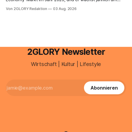
mehr als 22 Prozent. Was lange als Nischenphänomen galt,
Von 2GLORY Redaktion
03 Aug. 2026
ist längst ein ernstzunehmender Wirtschaftszweig. Weltweit
sind über 200 Millionen Menschen als Creator aktiv, allein in
Deutschland geht der Markt in
2GLORY Newsletter
Wirtschaft | Kultur | Lifestyle
Abonnieren