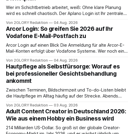
Wer im Schichtbetrieb arbeitet, weiß: Ohne klare Planung
wird es schnell chaotisch. Der Aplano Login ist Ihr zentraler
Zugangspunkt, um dienstpläne, zeiterfassung,
Von 2GLORY Redaktion
04 Aug. 2026
abwesenheiten und die gesamte kommunikation rund um
Arcor Login: So greifen Sie 2026 auf Ihr
Ihr personal digital zu organisieren. In diesem Leitfaden
Vodafone E-Mail-Postfach zu
erfahren Sie alles, was Sie für einen reibungslosen Einstieg
brauchen, von der Registrierung
Arcor Login auf einen Blick Die Anmeldung für alte Arcor-E-
Mail-Konten erfolgt über Vodafone Systeme. Wer noch eine
e mail adresse mit der Endung @arcor.de oder @arcor.net
Von 2GLORY Redaktion
04 Aug. 2026
besitzt, loggt sich heute über das Vodafone E-Mail & Cloud
Hautpflege als Selbstfürsorge: Worauf es
Portal ein. Der klassische Arcor Login über mail.
bei professioneller Gesichtsbehandlung
ankommt
Zwischen Terminen, Bildschirmzeit und To-do-Listen bleibt
die Hautpflege im Alltag häufig auf der Strecke. Abends
schnell abschminken, morgens eine Creme aus der
Von 2GLORY Redaktion
03 Aug. 2026
Drogerie – mehr ist zeitlich oft nicht drin. Dabei reagiert die
Adult Content Creator in Deutschland 2026:
Haut empfindlich auf Stress, Schlafmangel und
Wie aus einem Hobby ein Business wird
Umwelteinflüsse: Sie wirkt müde, spannt oder neigt zu
Unreinheiten. Professionelle
214 Milliarden US-Dollar. So groß ist der globale Creator-
Economy-Markt im Jahr 2026, und er wächst jährlich um