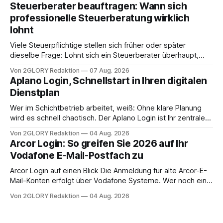
angewiesen ist, stellt sich für Familien eine schwierige
Steuerberater beauftragen: Wann sich
Frage: Muss die Versorgung dauerhaft in der Klinik bleiben –
professionelle Steuerberatung wirklich
oder ist ein Leben zu Hause möglich? Die außerklinische
lohnt
Intensivpflege bietet genau diese Alternative: Sie
Viele Steuerpflichtige stellen sich früher oder später
dieselbe Frage: Lohnt sich ein Steuerberater überhaupt,
oder lässt sich die Steuererklärung auch in Eigenregie
Von 2GLORY Redaktion
07 Aug. 2026
erledigen? Die kurze Antwort: Bei einfachen
Aplano Login, Schnellstart in Ihren digitalen
Einkommensverhältnissen reicht häufig eine Steuersoftware
Dienstplan
aus – sobald jedoch mehrere Einkunftsarten
zusammentreffen oder größere finanzielle Veränderungen
Wer im Schichtbetrieb arbeitet, weiß: Ohne klare Planung
anstehen, zahlt sich professionelle Unterstützung meist
wird es schnell chaotisch. Der Aplano Login ist Ihr zentraler
aus.
Zugangspunkt, um dienstpläne, zeiterfassung,
Von 2GLORY Redaktion
04 Aug. 2026
abwesenheiten und die gesamte kommunikation rund um
Arcor Login: So greifen Sie 2026 auf Ihr
Ihr personal digital zu organisieren. In diesem Leitfaden
Vodafone E-Mail-Postfach zu
erfahren Sie alles, was Sie für einen reibungslosen Einstieg
brauchen, von der Registrierung
Arcor Login auf einen Blick Die Anmeldung für alte Arcor-E-
Mail-Konten erfolgt über Vodafone Systeme. Wer noch eine
e mail adresse mit der Endung @arcor.de oder @arcor.net
Von 2GLORY Redaktion
04 Aug. 2026
besitzt, loggt sich heute über das Vodafone E-Mail & Cloud
Portal ein. Der klassische Arcor Login über mail.