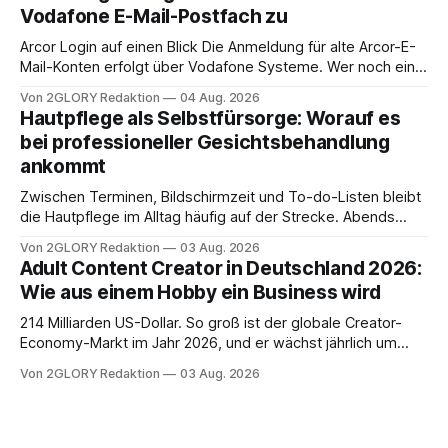
Ihr personal digital zu organisieren. In diesem Leitfaden
Vodafone E-Mail-Postfach zu
erfahren Sie alles, was Sie für einen reibungslosen Einstieg
brauchen, von der Registrierung
Arcor Login auf einen Blick Die Anmeldung für alte Arcor-E-
Mail-Konten erfolgt über Vodafone Systeme. Wer noch eine
e mail adresse mit der Endung @arcor.de oder @arcor.net
Von 2GLORY Redaktion
04 Aug. 2026
besitzt, loggt sich heute über das Vodafone E-Mail & Cloud
Hautpflege als Selbstfürsorge: Worauf es
Portal ein. Der klassische Arcor Login über mail.
bei professioneller Gesichtsbehandlung
ankommt
Zwischen Terminen, Bildschirmzeit und To-do-Listen bleibt
die Hautpflege im Alltag häufig auf der Strecke. Abends
schnell abschminken, morgens eine Creme aus der
Von 2GLORY Redaktion
03 Aug. 2026
Drogerie – mehr ist zeitlich oft nicht drin. Dabei reagiert die
Adult Content Creator in Deutschland 2026:
Haut empfindlich auf Stress, Schlafmangel und
Wie aus einem Hobby ein Business wird
Umwelteinflüsse: Sie wirkt müde, spannt oder neigt zu
Unreinheiten. Professionelle
214 Milliarden US-Dollar. So groß ist der globale Creator-
Economy-Markt im Jahr 2026, und er wächst jährlich um
mehr als 22 Prozent. Was lange als Nischenphänomen galt,
Von 2GLORY Redaktion
03 Aug. 2026
ist längst ein ernstzunehmender Wirtschaftszweig. Weltweit
sind über 200 Millionen Menschen als Creator aktiv, allein in
Deutschland geht der Markt in