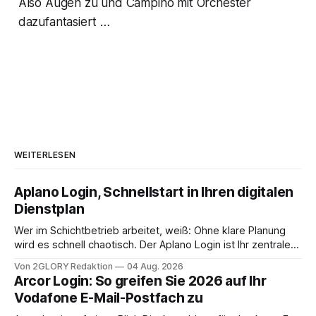
Also Augen zu und Campino mit Orchester
dazufantasiert …
WEITERLESEN
Aplano Login, Schnellstart in Ihren digitalen
Dienstplan
Wer im Schichtbetrieb arbeitet, weiß: Ohne klare Planung
wird es schnell chaotisch. Der Aplano Login ist Ihr zentraler
Zugangspunkt, um dienstpläne, zeiterfassung,
Von 2GLORY Redaktion
04 Aug. 2026
abwesenheiten und die gesamte kommunikation rund um
Arcor Login: So greifen Sie 2026 auf Ihr
Ihr personal digital zu organisieren. In diesem Leitfaden
Vodafone E-Mail-Postfach zu
erfahren Sie alles, was Sie für einen reibungslosen Einstieg
brauchen, von der Registrierung