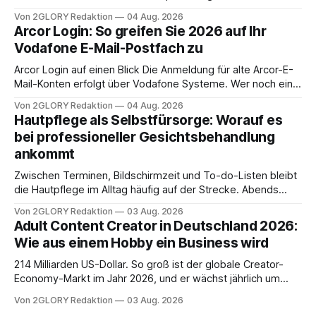
Zugangspunkt, um dienstpläne, zeiterfassung,
Von 2GLORY Redaktion
04 Aug. 2026
abwesenheiten und die gesamte kommunikation rund um
Arcor Login: So greifen Sie 2026 auf Ihr
Ihr personal digital zu organisieren. In diesem Leitfaden
Vodafone E-Mail-Postfach zu
erfahren Sie alles, was Sie für einen reibungslosen Einstieg
brauchen, von der Registrierung
Arcor Login auf einen Blick Die Anmeldung für alte Arcor-E-
Mail-Konten erfolgt über Vodafone Systeme. Wer noch eine
e mail adresse mit der Endung @arcor.de oder @arcor.net
Von 2GLORY Redaktion
04 Aug. 2026
besitzt, loggt sich heute über das Vodafone E-Mail & Cloud
Hautpflege als Selbstfürsorge: Worauf es
Portal ein. Der klassische Arcor Login über mail.
bei professioneller Gesichtsbehandlung
ankommt
Zwischen Terminen, Bildschirmzeit und To-do-Listen bleibt
die Hautpflege im Alltag häufig auf der Strecke. Abends
schnell abschminken, morgens eine Creme aus der
Von 2GLORY Redaktion
03 Aug. 2026
Drogerie – mehr ist zeitlich oft nicht drin. Dabei reagiert die
Adult Content Creator in Deutschland 2026:
Haut empfindlich auf Stress, Schlafmangel und
Wie aus einem Hobby ein Business wird
Umwelteinflüsse: Sie wirkt müde, spannt oder neigt zu
Unreinheiten. Professionelle
214 Milliarden US-Dollar. So groß ist der globale Creator-
Economy-Markt im Jahr 2026, und er wächst jährlich um
mehr als 22 Prozent. Was lange als Nischenphänomen galt,
Von 2GLORY Redaktion
03 Aug. 2026
ist längst ein ernstzunehmender Wirtschaftszweig. Weltweit