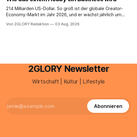
Umwelteinflüsse: Sie wirkt müde, spannt oder neigt zu
Unreinheiten. Professionelle
214 Milliarden US-Dollar. So groß ist der globale Creator-
Economy-Markt im Jahr 2026, und er wächst jährlich um
mehr als 22 Prozent. Was lange als Nischenphänomen galt,
Von 2GLORY Redaktion
03 Aug. 2026
ist längst ein ernstzunehmender Wirtschaftszweig. Weltweit
sind über 200 Millionen Menschen als Creator aktiv, allein in
Deutschland geht der Markt in
2GLORY Newsletter
Wirtschaft | Kultur | Lifestyle
Abonnieren