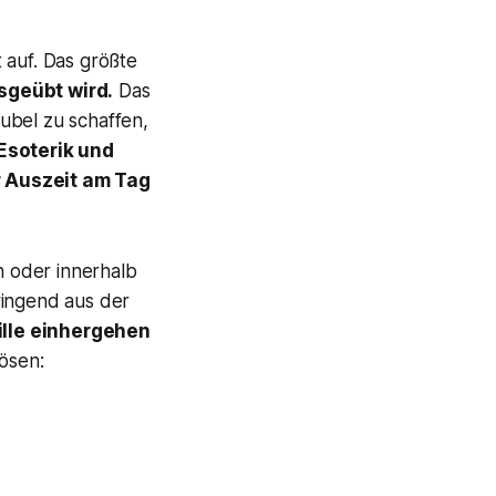
 auf. Das größte
sgeübt wird.
Das
rubel zu schaffen,
Esoterik und
r Auszeit am Tag
n oder innerhalb
ringend aus der
ille einhergehen
lösen: