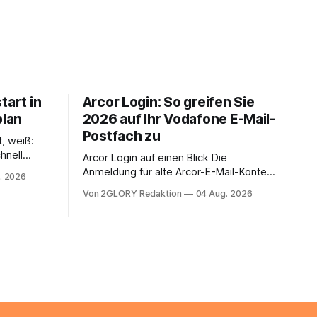
tart in
Arcor Login: So greifen Sie
plan
2026 auf Ihr Vodafone E-Mail-
Postfach zu
t, weiß:
hnell
Arcor Login auf einen Blick Die
 Ihr
Anmeldung für alte Arcor-E-Mail-Konten
. 2026
ienstpläne,
erfolgt über Vodafone Systeme. Wer
Von 2GLORY Redaktion
04 Aug. 2026
 und die
noch eine e mail adresse mit der Endung
um Ihr
@arcor.de oder @arcor.net besitzt,
n. In
loggt sich heute über das Vodafone E-
 alles, was
Mail & Cloud Portal ein. Der klassische
nstieg
Arcor Login über mail.
ng