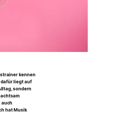
nstrainer kennen
afür liegt auf
lltag, sondern
d achtsam
t auch
ich hat Musik