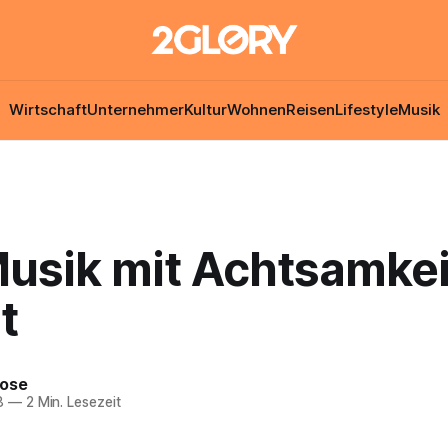
Wirtschaft
Unternehmer
Kultur
Wohnen
Reisen
Lifestyle
Musik
usik mit Achtsamkei
t
Rose
8
—
2 Min. Lesezeit