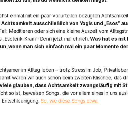
mkeit zu tun, als du vielleicht denken magst.
st einmal mit ein paar Vorurteilen bezüglich Achtsamkeit
 Achtsamkeit ausschließlich von Yogis und „Esos” au
 Fall: Meditieren oder sich eine kleine Auszeit vom Alltagst
ls „Esoterik-Kram”! Denn jetzt mal ehrlich:
Was hat es mit 
u tun, wenn man sich einfach mal ein paar Momente de
chtsamer im Alltag leben – trotz Stress im Job, Privatlebe
 damit wären wir auch schon beim zweiten Klischee, das d
viele glauben, dass Achtsamkeit zwangsläufig mit St
cht so ist, beweisen Songs, die vor allem eines in uns aus
 Entschleunigung.
So, wie diese Songs etwa.