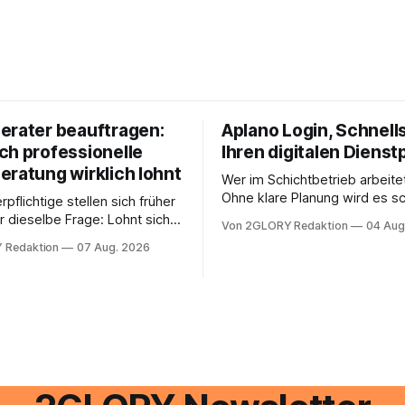
erater beauftragen:
Aplano Login, Schnells
ch professionelle
Ihren digitalen Dienst
eratung wirklich lohnt
Wer im Schichtbetrieb arbeite
Ohne klare Planung wird es sc
rpflichtige stellen sich früher
chaotisch. Der Aplano Login ist
r dieselbe Frage: Lohnt sich
Von 2GLORY Redaktion
04 Aug
zentraler Zugangspunkt, um d
berater überhaupt, oder lässt
 Redaktion
07 Aug. 2026
zeiterfassung, abwesenheiten
euererklärung auch in
gesamte kommunikation rund 
 erledigen? Die kurze Antwort:
personal digital zu organisiere
hen Einkommensverhältnissen
diesem Leitfaden erfahren Sie
fig eine Steuersoftware aus –
Sie für einen reibungslosen Ei
och mehrere Einkunftsarten
brauchen, von der Registrieru
reffen oder größere
e Veränderungen anstehen,
professionelle Unterstützung