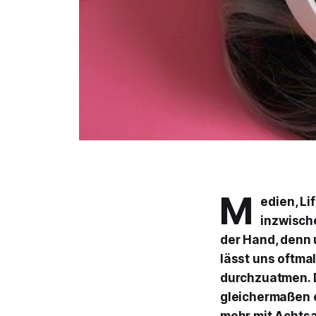
M
edien, L
inzwisch
der Hand, denn 
lässt uns oftma
durchzuatmen. 
gleichermaßen e