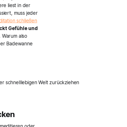
e liest in der
siert, muss jeder
tation schließen
ckt Gefühle und
.
Warum also
 der Badewanne
der schnelllebigen Welt zurückziehen
cken
 meditieren oder