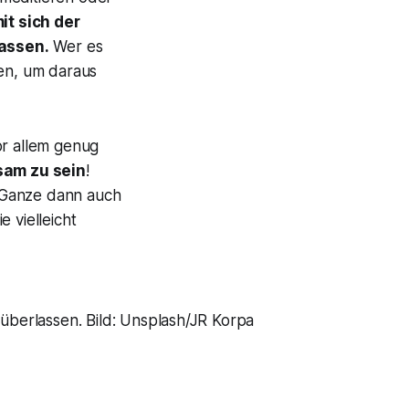
t sich der
lassen.
Wer es
sen, um daraus
or allem genug
sam zu sein
!
Ganze dann auch
ie vielleicht
 überlassen. Bild: Unsplash/JR Korpa