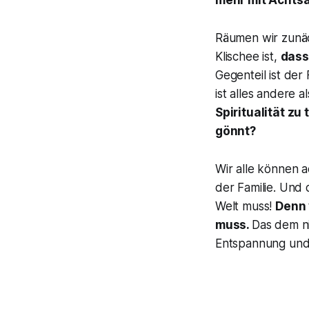
mehr mit Achtsa
Räumen wir zunäch
Klischee ist,
dass
Gegenteil ist der
ist alles andere a
Spiritualität z
gönnt?
Wir alle können a
der Familie. Und
Welt muss!
Denn 
muss.
Das dem ni
Entspannung und