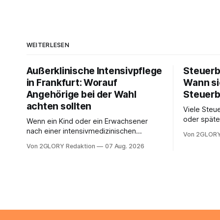
WEITERLESEN
Außerklinische Intensivpflege
Steuerb
in Frankfurt: Worauf
Wann si
Angehörige bei der Wahl
Steuerb
achten sollten
Viele Steue
oder späte
Wenn ein Kind oder ein Erwachsener
ein Steuer
nach einer intensivmedizinischen
Von 2GLORY
sich die St
Behandlung dauerhaft auf Beatmung
Von 2GLORY Redaktion
07 Aug. 2026
Eigenregie
oder eine engmaschige pflegerische
Bei einfac
Versorgung angewiesen ist, stellt sich
reicht häu
für Familien eine schwierige Frage: Muss
sobald jed
die Versorgung dauerhaft in der Klinik
zusamment
bleiben – oder ist ein Leben zu Hause
finanziell
möglich? Die außerklinische
zahlt sich 
Intensivpflege bietet genau diese
meist aus.
Alternative: Sie