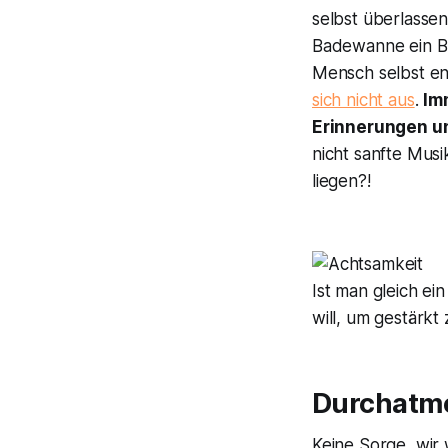
selbst überlassen
Badewanne ein Bu
Mensch selbst ent
sich nicht aus
.
Im
Erinnerungen un
nicht sanfte Mus
liegen?!
Ist man gleich ei
will, um gestärk
Durchatme
Keine Sorge, wir