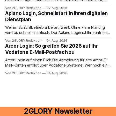
oder lässt sich die Steuererklärung auch in Eigenregie
Von 2GLORY Redaktion
07 Aug. 2026
erledigen? Die kurze Antwort: Bei einfachen
Aplano Login, Schnellstart in Ihren digitalen
Einkommensverhältnissen reicht häufig eine Steuersoftware
Dienstplan
aus – sobald jedoch mehrere Einkunftsarten
zusammentreffen oder größere finanzielle Veränderungen
Wer im Schichtbetrieb arbeitet, weiß: Ohne klare Planung
anstehen, zahlt sich professionelle Unterstützung meist
wird es schnell chaotisch. Der Aplano Login ist Ihr zentraler
aus.
Zugangspunkt, um dienstpläne, zeiterfassung,
Von 2GLORY Redaktion
04 Aug. 2026
abwesenheiten und die gesamte kommunikation rund um
Arcor Login: So greifen Sie 2026 auf Ihr
Ihr personal digital zu organisieren. In diesem Leitfaden
Vodafone E-Mail-Postfach zu
erfahren Sie alles, was Sie für einen reibungslosen Einstieg
brauchen, von der Registrierung
Arcor Login auf einen Blick Die Anmeldung für alte Arcor-E-
Mail-Konten erfolgt über Vodafone Systeme. Wer noch eine
e mail adresse mit der Endung @arcor.de oder @arcor.net
Von 2GLORY Redaktion
04 Aug. 2026
besitzt, loggt sich heute über das Vodafone E-Mail & Cloud
Portal ein. Der klassische Arcor Login über mail.
2GLORY Newsletter