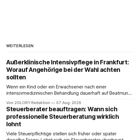
WEITERLESEN
Außerklinische Intensivpflege in Frankfurt:
Worauf Angehörige bei der Wahl achten
sollten
Wenn ein Kind oder ein Erwachsener nach einer
intensivmedizinischen Behandlung dauerhaft auf Beatmung
oder eine engmaschige pflegerische Versorgung
Von 2GLORY Redaktion
07 Aug. 2026
angewiesen ist, stellt sich für Familien eine schwierige
Steuerberater beauftragen: Wann sich
Frage: Muss die Versorgung dauerhaft in der Klinik bleiben –
professionelle Steuerberatung wirklich
oder ist ein Leben zu Hause möglich? Die außerklinische
lohnt
Intensivpflege bietet genau diese Alternative: Sie
Viele Steuerpflichtige stellen sich früher oder später
dieselbe Frage: Lohnt sich ein Steuerberater überhaupt,