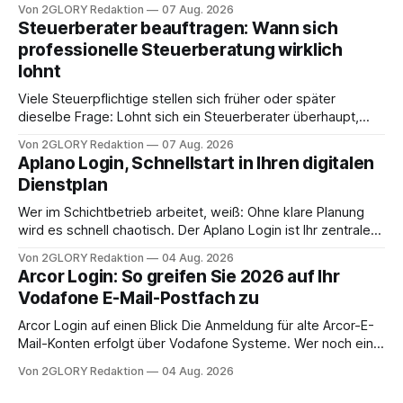
oder eine engmaschige pflegerische Versorgung
Von 2GLORY Redaktion
07 Aug. 2026
angewiesen ist, stellt sich für Familien eine schwierige
Steuerberater beauftragen: Wann sich
Frage: Muss die Versorgung dauerhaft in der Klinik bleiben –
professionelle Steuerberatung wirklich
oder ist ein Leben zu Hause möglich? Die außerklinische
lohnt
Intensivpflege bietet genau diese Alternative: Sie
Viele Steuerpflichtige stellen sich früher oder später
dieselbe Frage: Lohnt sich ein Steuerberater überhaupt,
oder lässt sich die Steuererklärung auch in Eigenregie
Von 2GLORY Redaktion
07 Aug. 2026
erledigen? Die kurze Antwort: Bei einfachen
Aplano Login, Schnellstart in Ihren digitalen
Einkommensverhältnissen reicht häufig eine Steuersoftware
Dienstplan
aus – sobald jedoch mehrere Einkunftsarten
zusammentreffen oder größere finanzielle Veränderungen
Wer im Schichtbetrieb arbeitet, weiß: Ohne klare Planung
anstehen, zahlt sich professionelle Unterstützung meist
wird es schnell chaotisch. Der Aplano Login ist Ihr zentraler
aus.
Zugangspunkt, um dienstpläne, zeiterfassung,
Von 2GLORY Redaktion
04 Aug. 2026
abwesenheiten und die gesamte kommunikation rund um
Arcor Login: So greifen Sie 2026 auf Ihr
Ihr personal digital zu organisieren. In diesem Leitfaden
Vodafone E-Mail-Postfach zu
erfahren Sie alles, was Sie für einen reibungslosen Einstieg
brauchen, von der Registrierung
Arcor Login auf einen Blick Die Anmeldung für alte Arcor-E-
Mail-Konten erfolgt über Vodafone Systeme. Wer noch eine
e mail adresse mit der Endung @arcor.de oder @arcor.net
Von 2GLORY Redaktion
04 Aug. 2026
besitzt, loggt sich heute über das Vodafone E-Mail & Cloud
Portal ein. Der klassische Arcor Login über mail.