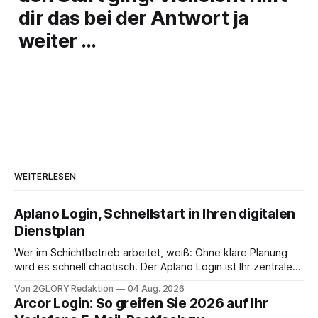
dir das bei der Antwort ja
weiter …
WEITERLESEN
Aplano Login, Schnellstart in Ihren digitalen
Dienstplan
Wer im Schichtbetrieb arbeitet, weiß: Ohne klare Planung
wird es schnell chaotisch. Der Aplano Login ist Ihr zentraler
Zugangspunkt, um dienstpläne, zeiterfassung,
Von 2GLORY Redaktion
04 Aug. 2026
abwesenheiten und die gesamte kommunikation rund um
Arcor Login: So greifen Sie 2026 auf Ihr
Ihr personal digital zu organisieren. In diesem Leitfaden