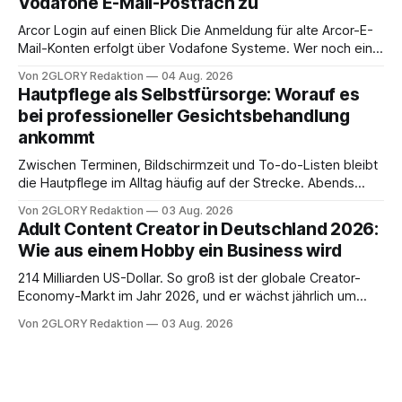
Vodafone E-Mail-Postfach zu
erfahren Sie alles, was Sie für einen reibungslosen Einstieg
brauchen, von der Registrierung
Arcor Login auf einen Blick Die Anmeldung für alte Arcor-E-
Mail-Konten erfolgt über Vodafone Systeme. Wer noch eine
e mail adresse mit der Endung @arcor.de oder @arcor.net
Von 2GLORY Redaktion
04 Aug. 2026
besitzt, loggt sich heute über das Vodafone E-Mail & Cloud
Hautpflege als Selbstfürsorge: Worauf es
Portal ein. Der klassische Arcor Login über mail.
bei professioneller Gesichtsbehandlung
ankommt
Zwischen Terminen, Bildschirmzeit und To-do-Listen bleibt
die Hautpflege im Alltag häufig auf der Strecke. Abends
schnell abschminken, morgens eine Creme aus der
Von 2GLORY Redaktion
03 Aug. 2026
Drogerie – mehr ist zeitlich oft nicht drin. Dabei reagiert die
Adult Content Creator in Deutschland 2026:
Haut empfindlich auf Stress, Schlafmangel und
Wie aus einem Hobby ein Business wird
Umwelteinflüsse: Sie wirkt müde, spannt oder neigt zu
Unreinheiten. Professionelle
214 Milliarden US-Dollar. So groß ist der globale Creator-
Economy-Markt im Jahr 2026, und er wächst jährlich um
mehr als 22 Prozent. Was lange als Nischenphänomen galt,
Von 2GLORY Redaktion
03 Aug. 2026
ist längst ein ernstzunehmender Wirtschaftszweig. Weltweit
sind über 200 Millionen Menschen als Creator aktiv, allein in
Deutschland geht der Markt in