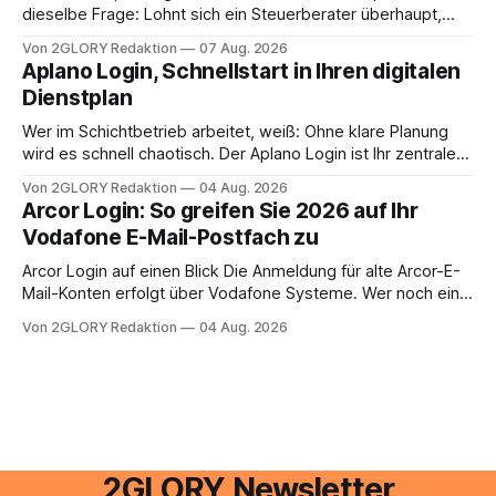
dieselbe Frage: Lohnt sich ein Steuerberater überhaupt,
oder lässt sich die Steuererklärung auch in Eigenregie
Von 2GLORY Redaktion
07 Aug. 2026
erledigen? Die kurze Antwort: Bei einfachen
Aplano Login, Schnellstart in Ihren digitalen
Einkommensverhältnissen reicht häufig eine Steuersoftware
Dienstplan
aus – sobald jedoch mehrere Einkunftsarten
zusammentreffen oder größere finanzielle Veränderungen
Wer im Schichtbetrieb arbeitet, weiß: Ohne klare Planung
anstehen, zahlt sich professionelle Unterstützung meist
wird es schnell chaotisch. Der Aplano Login ist Ihr zentraler
aus.
Zugangspunkt, um dienstpläne, zeiterfassung,
Von 2GLORY Redaktion
04 Aug. 2026
abwesenheiten und die gesamte kommunikation rund um
Arcor Login: So greifen Sie 2026 auf Ihr
Ihr personal digital zu organisieren. In diesem Leitfaden
Vodafone E-Mail-Postfach zu
erfahren Sie alles, was Sie für einen reibungslosen Einstieg
brauchen, von der Registrierung
Arcor Login auf einen Blick Die Anmeldung für alte Arcor-E-
Mail-Konten erfolgt über Vodafone Systeme. Wer noch eine
e mail adresse mit der Endung @arcor.de oder @arcor.net
Von 2GLORY Redaktion
04 Aug. 2026
besitzt, loggt sich heute über das Vodafone E-Mail & Cloud
Portal ein. Der klassische Arcor Login über mail.
2GLORY Newsletter