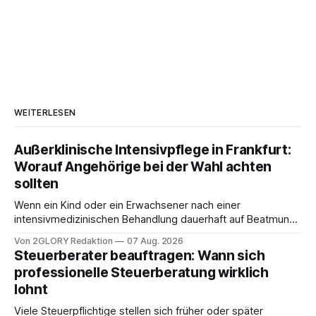
WEITERLESEN
Außerklinische Intensivpflege in Frankfurt:
Worauf Angehörige bei der Wahl achten
sollten
Wenn ein Kind oder ein Erwachsener nach einer
intensivmedizinischen Behandlung dauerhaft auf Beatmung
oder eine engmaschige pflegerische Versorgung
Von 2GLORY Redaktion
07 Aug. 2026
angewiesen ist, stellt sich für Familien eine schwierige
Steuerberater beauftragen: Wann sich
Frage: Muss die Versorgung dauerhaft in der Klinik bleiben –
professionelle Steuerberatung wirklich
oder ist ein Leben zu Hause möglich? Die außerklinische
lohnt
Intensivpflege bietet genau diese Alternative: Sie
Viele Steuerpflichtige stellen sich früher oder später