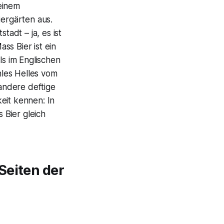
einem
iergärten aus.
tadt – ja, es ist
ss Bier ist ein
ls im Englischen
les Helles vom
andere deftige
eit kennen: In
 Bier gleich
Seiten der