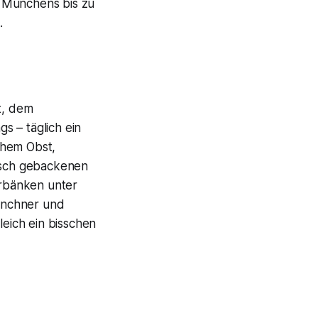
r Münchens bis zu
.
t, dem
s – täglich ein
chem Obst,
risch gebackenen
rbänken unter
ünchner und
eich ein bisschen