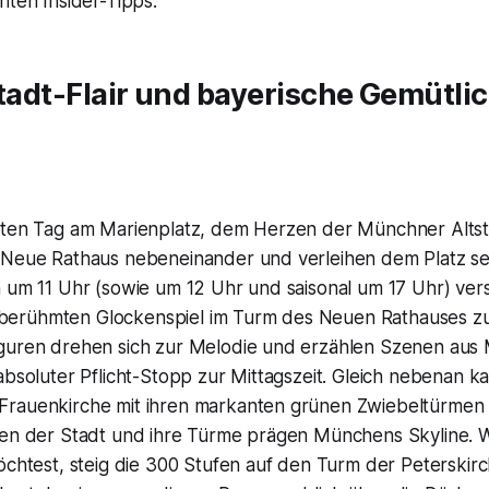
hten Insider-Tipps.
stadt-Flair und bayerische Gemütlic
sten Tag am Marienplatz, dem Herzen der Münchner Altst
 Neue Rathaus nebeneinander und verleihen dem Platz sei
h um 11 Uhr (sowie um 12 Uhr und saisonal um 17 Uhr) ver
erühmten Glockenspiel im Turm des Neuen Rathauses zu
guren drehen sich zur Melodie und erzählen Szenen au
absoluter Pflicht-Stopp zur Mittagszeit. Gleich nebenan k
rauenkirche mit ihren markanten grünen Zwiebeltürmen 
hen der Stadt und ihre Türme prägen Münchens Skyline. 
öchtest, steig die 300 Stufen auf den Turm der Peterskirc