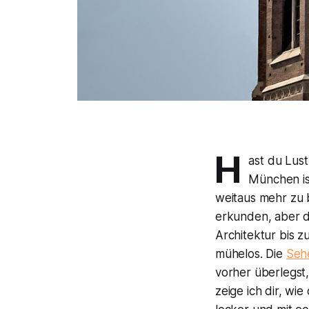
H
ast du Lus
München is
weitaus mehr zu b
erkunden, aber du
Architektur bis 
mühelos. Die
Seh
vorher überlegst,
zeige ich dir, w