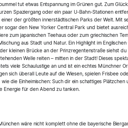
mmel tut etwas Entspannung im Grünen gut. Zum Glück i
urzen Spaziergang oder ein paar U-Bahn-Stationen entfern
 einer der größten innerstädtischen Parks der Welt. Mit 
t er sogar den New Yorker Central Park und bietet ausrei
iere zum japanischen Teehaus oder zum griechischen T
ischung aus Stadt und Natur. Ein Highlight im Englischen 
 der kleinen Brücke an der Prinzregentenstraße siehst d
stehenden Welle reiten – mitten in der Stadt! Dieses spekt
stets viele Schaulustige an und ist ein echtes Münchner Or
gen sich überall Leute auf die Wiesen, spielen Frisbee ode
wie die Einheimischen: Such dir ein schattiges Plätzchen 
 Energie für den Abend zu tanken.
n München wäre nicht komplett ohne die bayerische Bierga