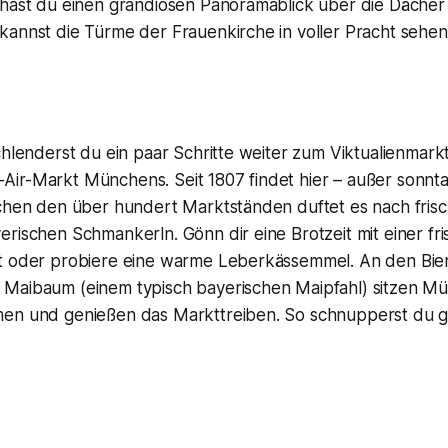
 hast du einen grandiosen Panoramablick über die Däche
kannst die Türme der Frauenkirche in voller Pracht sehen
chlenderst du ein paar Schritte weiter zum Viktualienmark
ir-Markt Münchens. Seit 1807 findet hier – außer sonntag
schen den über hundert Marktständen duftet es nach fris
erischen Schmankerln. Gönn dir eine Brotzeit mit einer f
t oder probiere eine warme Leberkässemmel. An den Bie
Maibaum (einem typisch bayerischen Maipfahl) sitzen M
en und genießen das Markttreiben. So schnupperst du gl