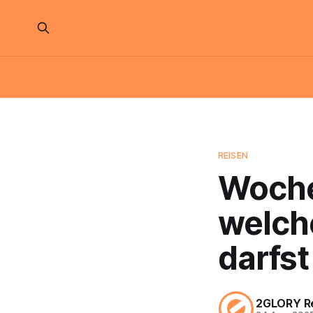
REISEN
Woche
welch
darfst
2GLORY R