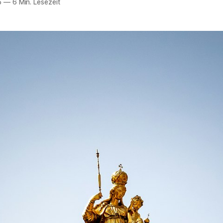
5
—
6 Min. Lesezeit