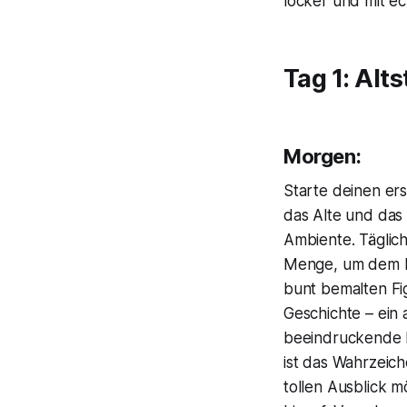
locker und mit ec
Tag 1: Alt
Morgen:
Starte deinen er
das Alte und das
Ambiente. Täglic
Menge, um dem b
bunt bemalten Fi
Geschichte – ein 
beeindruckende F
ist das Wahrzeic
tollen Ausblick m