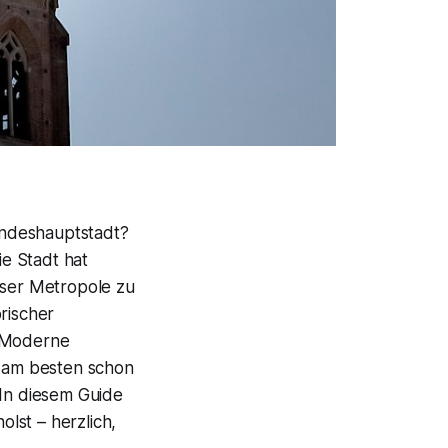
andeshauptstadt?
ie Stadt hat
eser Metropole zu
rischer
d Moderne
ir am besten schon
 In diesem Guide
lst – herzlich,