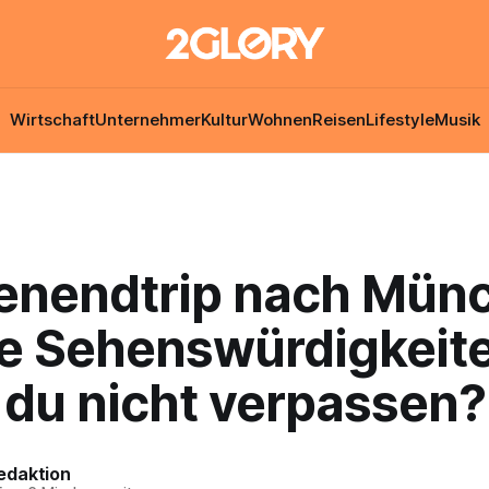
Wirtschaft
Unternehmer
Kultur
Wohnen
Reisen
Lifestyle
Musik
nendtrip nach Münc
e Sehenswürdigkeit
 du nicht verpassen?
edaktion