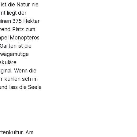
st die Natur nie
t liegt der
seinen 375 Hektar
chend Platz zum
empel Monopteros
Garten ist die
u wagemutige
akuläre
iginal. Wenn die
r kühlen sich im
und lass die Seele
rtenkultur. Am