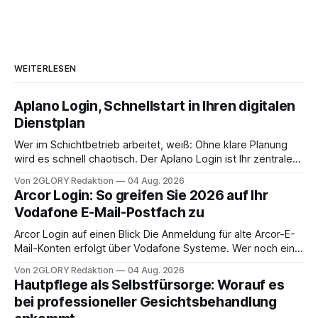
WEITERLESEN
Aplano Login, Schnellstart in Ihren digitalen
Dienstplan
Wer im Schichtbetrieb arbeitet, weiß: Ohne klare Planung
wird es schnell chaotisch. Der Aplano Login ist Ihr zentraler
Zugangspunkt, um dienstpläne, zeiterfassung,
Von 2GLORY Redaktion
04 Aug. 2026
abwesenheiten und die gesamte kommunikation rund um
Arcor Login: So greifen Sie 2026 auf Ihr
Ihr personal digital zu organisieren. In diesem Leitfaden
Vodafone E-Mail-Postfach zu
erfahren Sie alles, was Sie für einen reibungslosen Einstieg
brauchen, von der Registrierung
Arcor Login auf einen Blick Die Anmeldung für alte Arcor-E-
Mail-Konten erfolgt über Vodafone Systeme. Wer noch eine
e mail adresse mit der Endung @arcor.de oder @arcor.net
Von 2GLORY Redaktion
04 Aug. 2026
besitzt, loggt sich heute über das Vodafone E-Mail & Cloud
Hautpflege als Selbstfürsorge: Worauf es
Portal ein. Der klassische Arcor Login über mail.
bei professioneller Gesichtsbehandlung