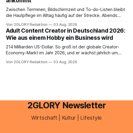
ankommt
Zwischen Terminen, Bildschirmzeit und To-do-Listen bleibt
die Hautpflege im Alltag häufig auf der Strecke. Abends
schnell abschminken, morgens eine Creme aus der
Von 2GLORY Redaktion
03 Aug. 2026
Drogerie – mehr ist zeitlich oft nicht drin. Dabei reagiert die
Adult Content Creator in Deutschland 2026:
Haut empfindlich auf Stress, Schlafmangel und
Wie aus einem Hobby ein Business wird
Umwelteinflüsse: Sie wirkt müde, spannt oder neigt zu
Unreinheiten. Professionelle
214 Milliarden US-Dollar. So groß ist der globale Creator-
Economy-Markt im Jahr 2026, und er wächst jährlich um
mehr als 22 Prozent. Was lange als Nischenphänomen galt,
Von 2GLORY Redaktion
03 Aug. 2026
ist längst ein ernstzunehmender Wirtschaftszweig. Weltweit
sind über 200 Millionen Menschen als Creator aktiv, allein in
Deutschland geht der Markt in
2GLORY Newsletter
Wirtschaft | Kultur | Lifestyle