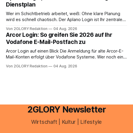
Dienstplan
aus – sobald jedoch mehrere Einkunftsarten
zusammentreffen oder größere finanzielle Veränderungen
Wer im Schichtbetrieb arbeitet, weiß: Ohne klare Planung
anstehen, zahlt sich professionelle Unterstützung meist
wird es schnell chaotisch. Der Aplano Login ist Ihr zentraler
aus.
Zugangspunkt, um dienstpläne, zeiterfassung,
Von 2GLORY Redaktion
04 Aug. 2026
abwesenheiten und die gesamte kommunikation rund um
Arcor Login: So greifen Sie 2026 auf Ihr
Ihr personal digital zu organisieren. In diesem Leitfaden
Vodafone E-Mail-Postfach zu
erfahren Sie alles, was Sie für einen reibungslosen Einstieg
brauchen, von der Registrierung
Arcor Login auf einen Blick Die Anmeldung für alte Arcor-E-
Mail-Konten erfolgt über Vodafone Systeme. Wer noch eine
e mail adresse mit der Endung @arcor.de oder @arcor.net
Von 2GLORY Redaktion
04 Aug. 2026
besitzt, loggt sich heute über das Vodafone E-Mail & Cloud
Portal ein. Der klassische Arcor Login über mail.
2GLORY Newsletter
Wirtschaft | Kultur | Lifestyle