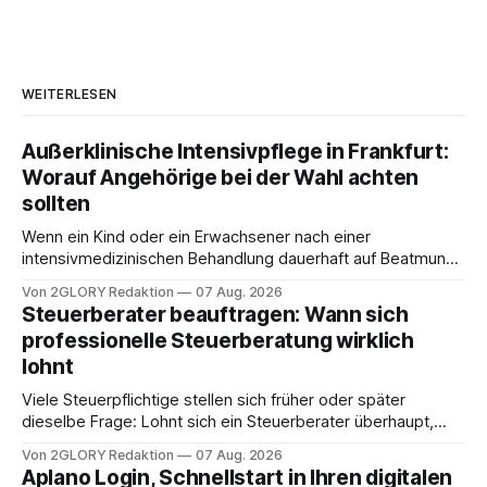
WEITERLESEN
Außerklinische Intensivpflege in Frankfurt:
Worauf Angehörige bei der Wahl achten
sollten
Wenn ein Kind oder ein Erwachsener nach einer
intensivmedizinischen Behandlung dauerhaft auf Beatmung
oder eine engmaschige pflegerische Versorgung
Von 2GLORY Redaktion
07 Aug. 2026
angewiesen ist, stellt sich für Familien eine schwierige
Steuerberater beauftragen: Wann sich
Frage: Muss die Versorgung dauerhaft in der Klinik bleiben –
professionelle Steuerberatung wirklich
oder ist ein Leben zu Hause möglich? Die außerklinische
lohnt
Intensivpflege bietet genau diese Alternative: Sie
Viele Steuerpflichtige stellen sich früher oder später
dieselbe Frage: Lohnt sich ein Steuerberater überhaupt,
oder lässt sich die Steuererklärung auch in Eigenregie
Von 2GLORY Redaktion
07 Aug. 2026
erledigen? Die kurze Antwort: Bei einfachen
Aplano Login, Schnellstart in Ihren digitalen
Einkommensverhältnissen reicht häufig eine Steuersoftware