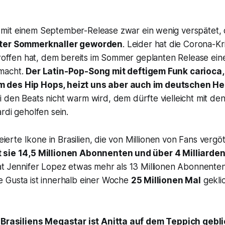
it einem September-Release zwar ein wenig verspätet,
uter Sommerknaller geworden
. Leider hat die Corona-Kr
troffen hat, dem bereits im Sommer geplanten Release ein
macht.
Der Latin-Pop-Song mit deftigem Funk carioca,
des Hip Hops, heizt uns aber auch im deutschen Her
 den Beats nicht warm wird, dem dürfte vielleicht mit den
rdi geholfen sein.
feierte Ikone in Brasilien, die von Millionen von Fans vergö
 sie 14,5 Millionen Abonnenten und über 4 Milliarden
t Jennifer Lopez etwas mehr als 13 Millionen Abonnenten.
 Gusta
ist innerhalb einer Woche
25 Millionen Mal
gekli
s Brasiliens Megastar ist Anitta auf dem Teppich gebl