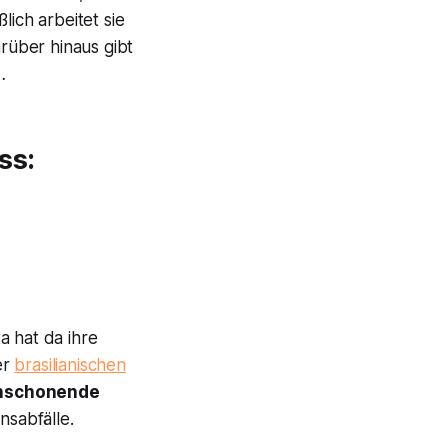
lich arbeitet sie
arüber hinaus gibt
…
ss:
a hat da ihre
er
brasilianischen
nschonende
nsabfälle.