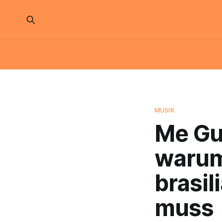
MUSIK
Me Gus
warum
brasi
muss