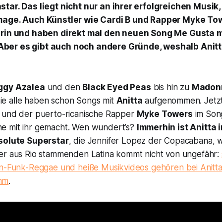
tar. Das liegt nicht nur an ihrer erfolgreichen Musik
mage. Auch Künstler wie Cardi B und Rapper Myke To
erin und haben direkt mal den neuen Song
Me Gusta
m
er es gibt auch noch andere Gründe, weshalb Anitta
ggy Azalea
und den
Black Eyed Peas
bis hin zu
Madon
e alle haben schon Songs mit
Anitta
aufgenommen. Jetz
und der puerto-ricanische Rapper
Myke Towers
im So
e mit ihr gemacht. Wen wundert’s?
Immerhin ist Anitta 
bsolute Superstar
, die Jennifer Lopez der Copacabana, w
er aus Rio stammenden Latina kommt nicht von ungefähr:
in-Funk-Reggae und heiße Musikvideos gehören bei Anitt
mm
.