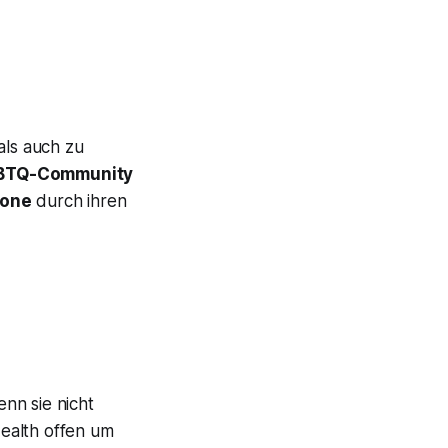
als auch zu
BTQ-Community
kone
durch ihren
nn sie nicht
ealth offen um