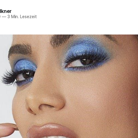
lkner
0
—
3 Min. Lesezeit