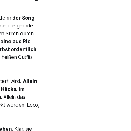
 denn
der Song
ise, die gerade
en Strich durch
 eine aus Rio
bst ordentlich
 heißen Outfits
ttert wird.
Allein
 Klicks
. Im
 Allein das
ckt worden. Loco,
ieben
. Klar, sie