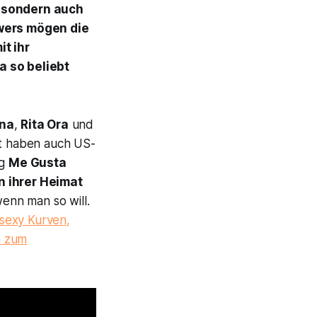
, sondern auch
wers mögen die
it ihr
 so beliebt
na
,
Rita Ora
und
t haben auch US-
ng
Me Gusta
in ihrer Heimat
enn man so will.
sexy Kurven,
a zum