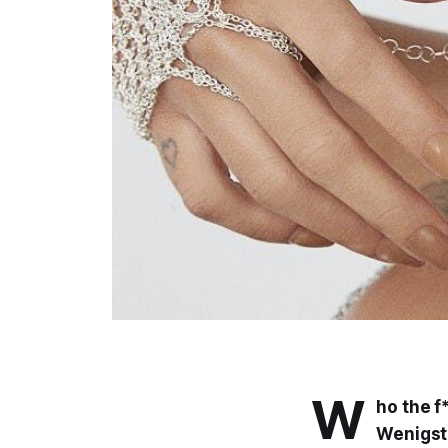
W
ho the f
Wenigste