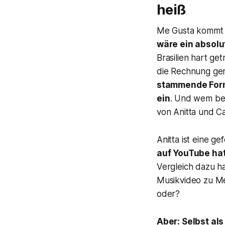
heiß
Me Gusta
kommt m
wäre ein absol
Brasilien hart ge
die Rechnung ge
stammende Form 
ein
. Und wem bei
von Anitta und Ca
Anitta ist eine ge
auf YouTube hat
Vergleich dazu ha
Musikvideo zu
Me
oder?
Aber: Selbst al