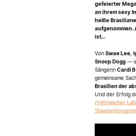
gefeierter Megas
an ihrem sexy I
heiße Brasilian
aufgenommen. Ab
ist…
Von
Swae Lee
,
I
Snoop Dogg
— si
Sängerin
Cardi B
gemeinsame Sach
Brasilien der a
Und der Erfolg d
rhythmischer Lat
Standardprogra