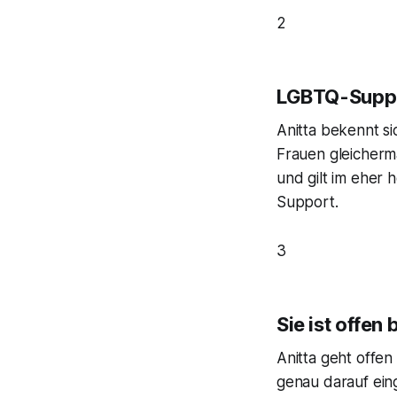
2
LGBTQ-Suppo
Anitta bekennt si
Frauen gleicherma
und gilt im eher 
Support.
3
Sie ist offe
Anitta geht offe
genau darauf ein