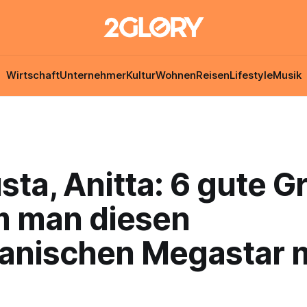
Wirtschaft
Unternehmer
Kultur
Wohnen
Reisen
Lifestyle
Musik
ta, Anitta: 6 gute G
 man diesen
lianischen Megastar