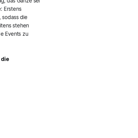
ag, das Ganze sei
e: Erstens
, sodass die
itens stehen
de Events zu
 die