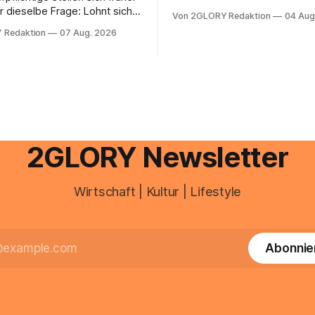
chaotisch. Der Aplano Login ist
r dieselbe Frage: Lohnt sich
Von 2GLORY Redaktion
04 Aug
zentraler Zugangspunkt, um d
berater überhaupt, oder lässt
 Redaktion
07 Aug. 2026
zeiterfassung, abwesenheiten
euererklärung auch in
gesamte kommunikation rund 
 erledigen? Die kurze Antwort:
personal digital zu organisiere
hen Einkommensverhältnissen
diesem Leitfaden erfahren Sie
fig eine Steuersoftware aus –
Sie für einen reibungslosen Ei
och mehrere Einkunftsarten
brauchen, von der Registrieru
reffen oder größere
e Veränderungen anstehen,
professionelle Unterstützung
2GLORY Newsletter
Wirtschaft | Kultur | Lifestyle
Abonnie