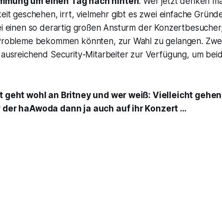
immung um einen Tag nach hinten
. Wer jetzt denken m
keit geschehen, irrt, vielmehr gibt es zwei einfache Gründ
tei einen so derartig großen Ansturm der Konzertbesucher
 Probleme bekommen könnten, zur Wahl zu gelangen. Zwe
t ausreichend Security-Mitarbeiter zur Verfügung, um bei
t geht wohl an Britney und wer weiß: Vielleicht gehen
r der haAwoda dann ja auch auf ihr Konzert …