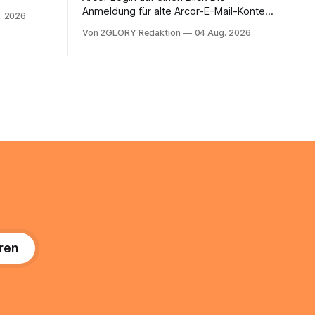
 Ihr
Anmeldung für alte Arcor-E-Mail-Konten
. 2026
ienstpläne,
erfolgt über Vodafone Systeme. Wer
Von 2GLORY Redaktion
04 Aug. 2026
 und die
noch eine e mail adresse mit der Endung
um Ihr
@arcor.de oder @arcor.net besitzt,
n. In
loggt sich heute über das Vodafone E-
 alles, was
Mail & Cloud Portal ein. Der klassische
nstieg
Arcor Login über mail.
ng
ren