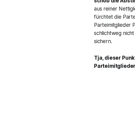
schob die Abst
aus reiner Nettig
fürchtet die Par
Parteimitglieder
schlichtweg nich
sichern.
Tja, dieser Punk
Parteimitgliede