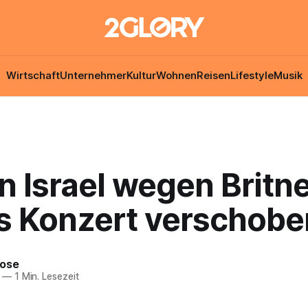
Wirtschaft
Unternehmer
Kultur
Wohnen
Reisen
Lifestyle
Musik
n Israel wegen Britn
s Konzert verschobe
Rose
—
1 Min. Lesezeit