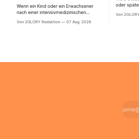
oder späte
Wenn ein Kind oder ein Erwachsener
ein Steuer
nach einer intensivmedizinischen
Von 2GLORY
sich die St
Behandlung dauerhaft auf Beatmung
Von 2GLORY Redaktion
07 Aug. 2026
Eigenregie
oder eine engmaschige pflegerische
Bei einfac
Versorgung angewiesen ist, stellt sich
reicht häu
für Familien eine schwierige Frage: Muss
sobald jed
die Versorgung dauerhaft in der Klinik
zusamment
bleiben – oder ist ein Leben zu Hause
finanziell
möglich? Die außerklinische
zahlt sich 
Intensivpflege bietet genau diese
meist aus.
Alternative: Sie