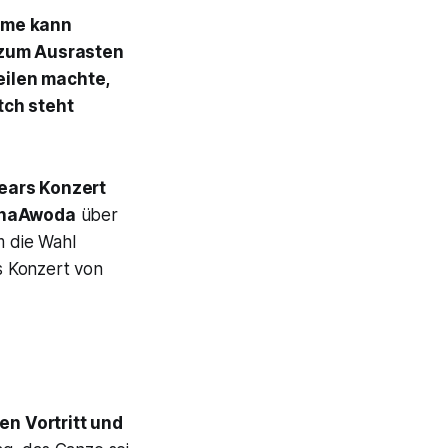
ime kann
 zum Ausrasten
eilen machte,
tch steht
ears Konzert
i haAwoda
über
 die Wahl
as Konzert von
en Vortritt und