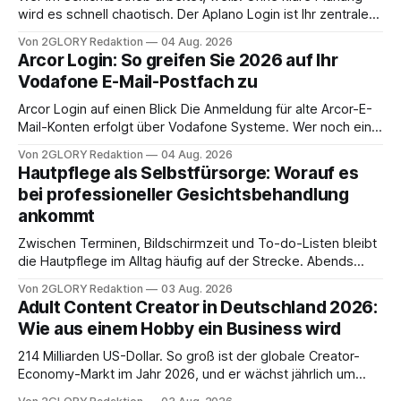
wird es schnell chaotisch. Der Aplano Login ist Ihr zentraler
Zugangspunkt, um dienstpläne, zeiterfassung,
Von 2GLORY Redaktion
04 Aug. 2026
abwesenheiten und die gesamte kommunikation rund um
Arcor Login: So greifen Sie 2026 auf Ihr
Ihr personal digital zu organisieren. In diesem Leitfaden
Vodafone E-Mail-Postfach zu
erfahren Sie alles, was Sie für einen reibungslosen Einstieg
brauchen, von der Registrierung
Arcor Login auf einen Blick Die Anmeldung für alte Arcor-E-
Mail-Konten erfolgt über Vodafone Systeme. Wer noch eine
e mail adresse mit der Endung @arcor.de oder @arcor.net
Von 2GLORY Redaktion
04 Aug. 2026
besitzt, loggt sich heute über das Vodafone E-Mail & Cloud
Hautpflege als Selbstfürsorge: Worauf es
Portal ein. Der klassische Arcor Login über mail.
bei professioneller Gesichtsbehandlung
ankommt
Zwischen Terminen, Bildschirmzeit und To-do-Listen bleibt
die Hautpflege im Alltag häufig auf der Strecke. Abends
schnell abschminken, morgens eine Creme aus der
Von 2GLORY Redaktion
03 Aug. 2026
Drogerie – mehr ist zeitlich oft nicht drin. Dabei reagiert die
Adult Content Creator in Deutschland 2026:
Haut empfindlich auf Stress, Schlafmangel und
Wie aus einem Hobby ein Business wird
Umwelteinflüsse: Sie wirkt müde, spannt oder neigt zu
Unreinheiten. Professionelle
214 Milliarden US-Dollar. So groß ist der globale Creator-
Economy-Markt im Jahr 2026, und er wächst jährlich um
mehr als 22 Prozent. Was lange als Nischenphänomen galt,