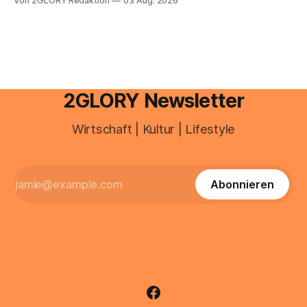
Von 2GLORY Redaktion
03 Aug. 2026
ist längst ein ernstzunehmender Wirtschaftszweig. Weltweit
sind über 200 Millionen Menschen als Creator aktiv, allein in
Deutschland geht der Markt in
2GLORY Newsletter
Wirtschaft | Kultur | Lifestyle
Abonnieren