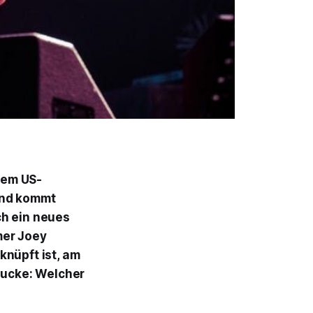
dem US-
and kommt
ch ein neues
mer Joey
knüpft ist, am
Mucke: Welcher