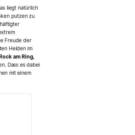
 liegt natürlich
inken putzen zu
äftigter
extrem
ie Freude der
rten Helden im
Rock am Ring,
n. Dass es dabei
hen mit einem