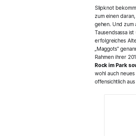
Slipknot bekommt
zum einen daran, 
gehen. Und zum a
Tausendsassa ist 
erfolgreiches Al
„Maggots” genann
Rahmen ihrer 20
Rock im Park so
wohl auch neues 
offensichtlich a