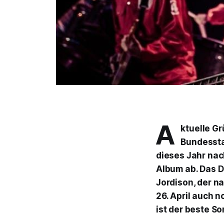
A
ktuelle G
Bundessta
dieses Jahr nac
Album ab. Das D
Jordison, der n
26. April auch 
ist der beste So