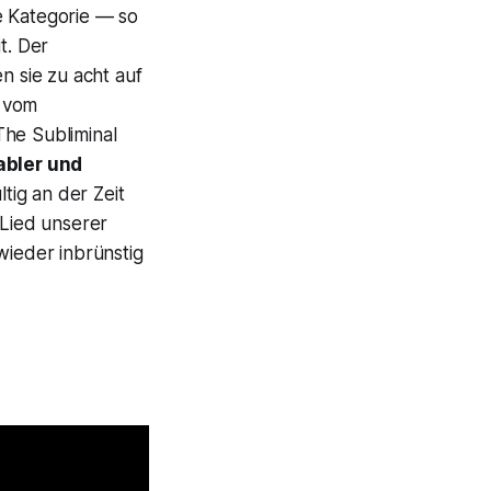
e Kategorie — so
t. Der
n sie zu acht auf
h vom
(The Subliminal
iabler und
tig an der Zeit
Lied unserer
wieder inbrünstig