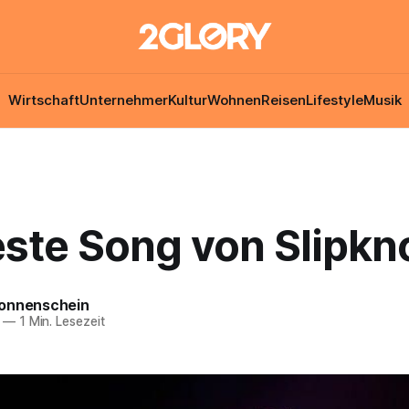
Wirtschaft
Unternehmer
Kultur
Wohnen
Reisen
Lifestyle
Musik
ste Song von Slipkno
onnenschein
—
1 Min. Lesezeit