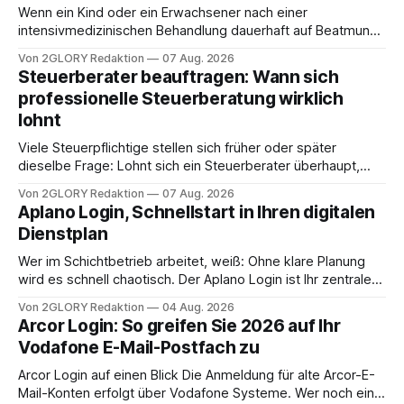
Wenn ein Kind oder ein Erwachsener nach einer
intensivmedizinischen Behandlung dauerhaft auf Beatmung
oder eine engmaschige pflegerische Versorgung
Von 2GLORY Redaktion
07 Aug. 2026
angewiesen ist, stellt sich für Familien eine schwierige
Steuerberater beauftragen: Wann sich
Frage: Muss die Versorgung dauerhaft in der Klinik bleiben –
professionelle Steuerberatung wirklich
oder ist ein Leben zu Hause möglich? Die außerklinische
lohnt
Intensivpflege bietet genau diese Alternative: Sie
Viele Steuerpflichtige stellen sich früher oder später
dieselbe Frage: Lohnt sich ein Steuerberater überhaupt,
oder lässt sich die Steuererklärung auch in Eigenregie
Von 2GLORY Redaktion
07 Aug. 2026
erledigen? Die kurze Antwort: Bei einfachen
Aplano Login, Schnellstart in Ihren digitalen
Einkommensverhältnissen reicht häufig eine Steuersoftware
Dienstplan
aus – sobald jedoch mehrere Einkunftsarten
zusammentreffen oder größere finanzielle Veränderungen
Wer im Schichtbetrieb arbeitet, weiß: Ohne klare Planung
anstehen, zahlt sich professionelle Unterstützung meist
wird es schnell chaotisch. Der Aplano Login ist Ihr zentraler
aus.
Zugangspunkt, um dienstpläne, zeiterfassung,
Von 2GLORY Redaktion
04 Aug. 2026
abwesenheiten und die gesamte kommunikation rund um
Arcor Login: So greifen Sie 2026 auf Ihr
Ihr personal digital zu organisieren. In diesem Leitfaden
Vodafone E-Mail-Postfach zu
erfahren Sie alles, was Sie für einen reibungslosen Einstieg
brauchen, von der Registrierung
Arcor Login auf einen Blick Die Anmeldung für alte Arcor-E-
Mail-Konten erfolgt über Vodafone Systeme. Wer noch eine