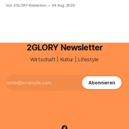
e mail adresse mit der Endung @arcor.de oder @arcor.net
Von 2GLORY Redaktion
04 Aug. 2026
besitzt, loggt sich heute über das Vodafone E-Mail & Cloud
Portal ein. Der klassische Arcor Login über mail.
2GLORY Newsletter
Wirtschaft | Kultur | Lifestyle
Abonnieren