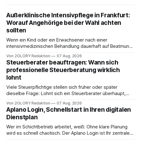
Außerklinische Intensivpflege in Frankfurt:
Worauf Angehörige bei der Wahl achten
sollten
Wenn ein Kind oder ein Erwachsener nach einer
intensivmedizinischen Behandlung dauerhaft auf Beatmung
oder eine engmaschige pflegerische Versorgung
Von 2GLORY Redaktion
07 Aug. 2026
angewiesen ist, stellt sich für Familien eine schwierige
Steuerberater beauftragen: Wann sich
Frage: Muss die Versorgung dauerhaft in der Klinik bleiben –
professionelle Steuerberatung wirklich
oder ist ein Leben zu Hause möglich? Die außerklinische
lohnt
Intensivpflege bietet genau diese Alternative: Sie
Viele Steuerpflichtige stellen sich früher oder später
dieselbe Frage: Lohnt sich ein Steuerberater überhaupt,
oder lässt sich die Steuererklärung auch in Eigenregie
Von 2GLORY Redaktion
07 Aug. 2026
erledigen? Die kurze Antwort: Bei einfachen
Aplano Login, Schnellstart in Ihren digitalen
Einkommensverhältnissen reicht häufig eine Steuersoftware
Dienstplan
aus – sobald jedoch mehrere Einkunftsarten
zusammentreffen oder größere finanzielle Veränderungen
Wer im Schichtbetrieb arbeitet, weiß: Ohne klare Planung
anstehen, zahlt sich professionelle Unterstützung meist
wird es schnell chaotisch. Der Aplano Login ist Ihr zentraler
aus.
Zugangspunkt, um dienstpläne, zeiterfassung,