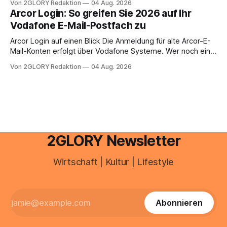
Von 2GLORY Redaktion
04 Aug. 2026
abwesenheiten und die gesamte kommunikation rund um
Arcor Login: So greifen Sie 2026 auf Ihr
Ihr personal digital zu organisieren. In diesem Leitfaden
Vodafone E-Mail-Postfach zu
erfahren Sie alles, was Sie für einen reibungslosen Einstieg
brauchen, von der Registrierung
Arcor Login auf einen Blick Die Anmeldung für alte Arcor-E-
Mail-Konten erfolgt über Vodafone Systeme. Wer noch eine
e mail adresse mit der Endung @arcor.de oder @arcor.net
Von 2GLORY Redaktion
04 Aug. 2026
besitzt, loggt sich heute über das Vodafone E-Mail & Cloud
Portal ein. Der klassische Arcor Login über mail.
2GLORY Newsletter
Wirtschaft | Kultur | Lifestyle
Abonnieren