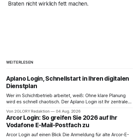
Braten nicht wirklich fett machen.
WEITERLESEN
Aplano Login, Schnellstart in Ihren digitalen
Dienstplan
Wer im Schichtbetrieb arbeitet, weiß: Ohne klare Planung
wird es schnell chaotisch. Der Aplano Login ist Ihr zentraler
Zugangspunkt, um dienstpläne, zeiterfassung,
Von 2GLORY Redaktion
04 Aug. 2026
abwesenheiten und die gesamte kommunikation rund um
Arcor Login: So greifen Sie 2026 auf Ihr
Ihr personal digital zu organisieren. In diesem Leitfaden
Vodafone E-Mail-Postfach zu
erfahren Sie alles, was Sie für einen reibungslosen Einstieg
brauchen, von der Registrierung
Arcor Login auf einen Blick Die Anmeldung für alte Arcor-E-