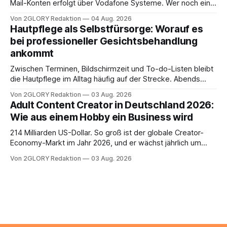
Mail-Konten erfolgt über Vodafone Systeme. Wer noch eine
e mail adresse mit der Endung @arcor.de oder @arcor.net
Von 2GLORY Redaktion
04 Aug. 2026
besitzt, loggt sich heute über das Vodafone E-Mail & Cloud
Hautpflege als Selbstfürsorge: Worauf es
Portal ein. Der klassische Arcor Login über mail.
bei professioneller Gesichtsbehandlung
ankommt
Zwischen Terminen, Bildschirmzeit und To-do-Listen bleibt
die Hautpflege im Alltag häufig auf der Strecke. Abends
schnell abschminken, morgens eine Creme aus der
Von 2GLORY Redaktion
03 Aug. 2026
Drogerie – mehr ist zeitlich oft nicht drin. Dabei reagiert die
Adult Content Creator in Deutschland 2026:
Haut empfindlich auf Stress, Schlafmangel und
Wie aus einem Hobby ein Business wird
Umwelteinflüsse: Sie wirkt müde, spannt oder neigt zu
Unreinheiten. Professionelle
214 Milliarden US-Dollar. So groß ist der globale Creator-
Economy-Markt im Jahr 2026, und er wächst jährlich um
mehr als 22 Prozent. Was lange als Nischenphänomen galt,
Von 2GLORY Redaktion
03 Aug. 2026
ist längst ein ernstzunehmender Wirtschaftszweig. Weltweit
sind über 200 Millionen Menschen als Creator aktiv, allein in
Deutschland geht der Markt in