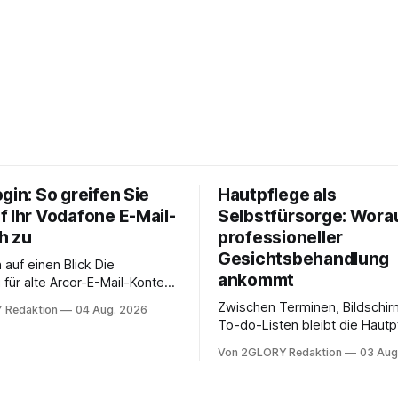
gin: So greifen Sie
Hautpflege als
f Ihr Vodafone E-Mail-
Selbstfürsorge: Worau
h zu
professioneller
Gesichtsbehandlung
auf einen Blick Die
ankommt
für alte Arcor-E-Mail-Konten
er Vodafone Systeme. Wer
Zwischen Terminen, Bildschir
 Redaktion
04 Aug. 2026
e mail adresse mit der Endung
To-do-Listen bleibt die Hautp
oder @arcor.net besitzt,
Alltag häufig auf der Strecke
 heute über das Vodafone E-
Von 2GLORY Redaktion
03 Aug
schnell abschminken, morgen
d Portal ein. Der klassische
Creme aus der Drogerie – meh
 über mail.
zeitlich oft nicht drin. Dabei re