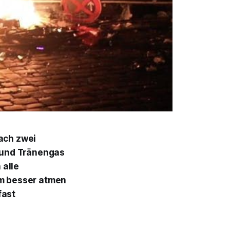
nach zwei
 und Tränengas
 alle
um besser atmen
fast