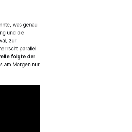
onnte, was genau
ng und die
val, zur
herrscht parallel
lle folgte der
os am Morgen nur