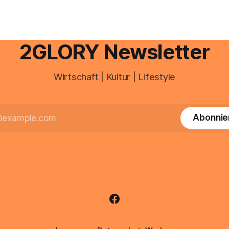
Haut empfindlich auf Stress,
Schlafmangel und Umwelteinfl
wirkt müde, spannt oder neigt
Unreinheiten. Professionelle
2GLORY Newsletter
Wirtschaft | Kultur | Lifestyle
Abonnie