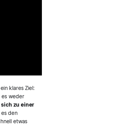
n klares Ziel:
e es weder
sich zu einer
 es den
chnell etwas