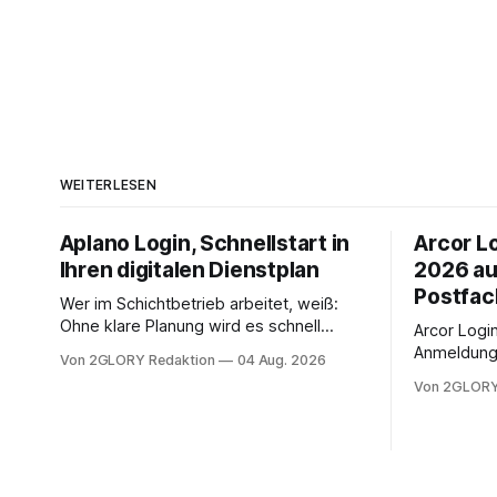
WEITERLESEN
Aplano Login, Schnellstart in
Arcor Lo
Ihren digitalen Dienstplan
2026 au
Postfac
Wer im Schichtbetrieb arbeitet, weiß:
Ohne klare Planung wird es schnell
Arcor Login 
chaotisch. Der Aplano Login ist Ihr
Anmeldung 
Von 2GLORY Redaktion
04 Aug. 2026
zentraler Zugangspunkt, um dienstpläne,
erfolgt üb
Von 2GLORY
zeiterfassung, abwesenheiten und die
noch eine 
gesamte kommunikation rund um Ihr
@arcor.de 
personal digital zu organisieren. In
loggt sich
diesem Leitfaden erfahren Sie alles, was
Mail & Clou
Sie für einen reibungslosen Einstieg
Arcor Login