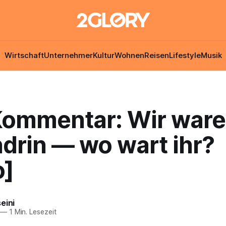
Wirtschaft
Unternehmer
Kultur
Wohnen
Reisen
Lifestyle
Musik
ommentar: Wir war
drin — wo wart ihr?
o]
eini
—
1 Min. Lesezeit