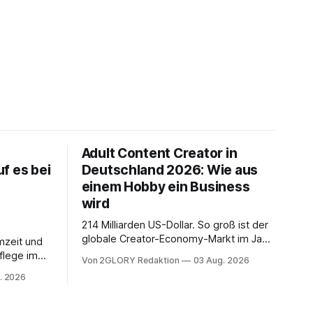
Adult Content Creator in
f es bei
Deutschland 2026: Wie aus
einem Hobby ein Business
wird
214 Milliarden US-Dollar. So groß ist der
globale Creator-Economy-Markt im Jahr
mzeit und
2026, und er wächst jährlich um mehr als
flege im
Von 2GLORY Redaktion
03 Aug. 2026
22 Prozent. Was lange als
. Abends
. 2026
Nischenphänomen galt, ist längst ein
s eine
ernstzunehmender Wirtschaftszweig.
r ist
Weltweit sind über 200 Millionen
agiert die