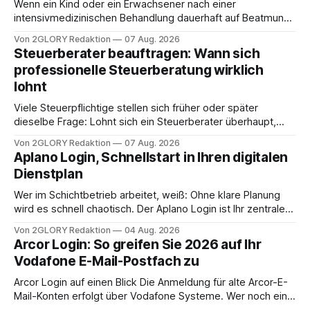
Wenn ein Kind oder ein Erwachsener nach einer
intensivmedizinischen Behandlung dauerhaft auf Beatmung
oder eine engmaschige pflegerische Versorgung
Von 2GLORY Redaktion
07 Aug. 2026
angewiesen ist, stellt sich für Familien eine schwierige
Steuerberater beauftragen: Wann sich
Frage: Muss die Versorgung dauerhaft in der Klinik bleiben –
professionelle Steuerberatung wirklich
oder ist ein Leben zu Hause möglich? Die außerklinische
lohnt
Intensivpflege bietet genau diese Alternative: Sie
Viele Steuerpflichtige stellen sich früher oder später
dieselbe Frage: Lohnt sich ein Steuerberater überhaupt,
oder lässt sich die Steuererklärung auch in Eigenregie
Von 2GLORY Redaktion
07 Aug. 2026
erledigen? Die kurze Antwort: Bei einfachen
Aplano Login, Schnellstart in Ihren digitalen
Einkommensverhältnissen reicht häufig eine Steuersoftware
Dienstplan
aus – sobald jedoch mehrere Einkunftsarten
zusammentreffen oder größere finanzielle Veränderungen
Wer im Schichtbetrieb arbeitet, weiß: Ohne klare Planung
anstehen, zahlt sich professionelle Unterstützung meist
wird es schnell chaotisch. Der Aplano Login ist Ihr zentraler
aus.
Zugangspunkt, um dienstpläne, zeiterfassung,
Von 2GLORY Redaktion
04 Aug. 2026
abwesenheiten und die gesamte kommunikation rund um
Arcor Login: So greifen Sie 2026 auf Ihr
Ihr personal digital zu organisieren. In diesem Leitfaden
Vodafone E-Mail-Postfach zu
erfahren Sie alles, was Sie für einen reibungslosen Einstieg
brauchen, von der Registrierung
Arcor Login auf einen Blick Die Anmeldung für alte Arcor-E-
Mail-Konten erfolgt über Vodafone Systeme. Wer noch eine
e mail adresse mit der Endung @arcor.de oder @arcor.net