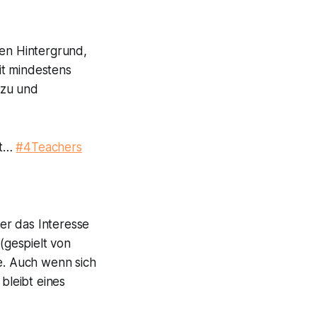
len Hintergrund,
mit mindestens
 zu und
lt…
#4Teachers
er das Interesse
(gespielt von
e
. Auch wenn sich
bleibt eines