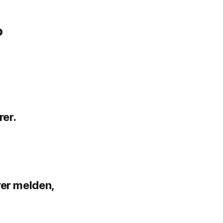
o
rer.
rer melden,