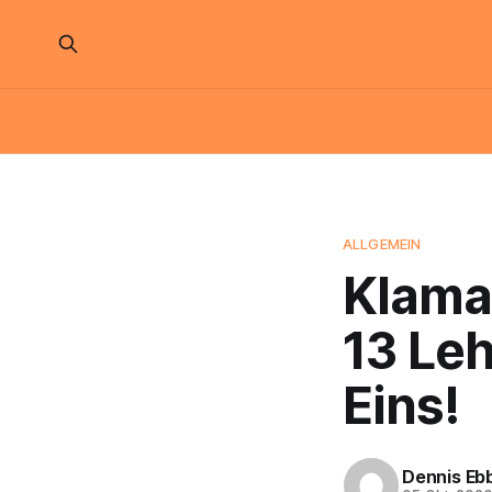
ALLGEMEIN
Klama
13 Leh
Eins!
Dennis Eb