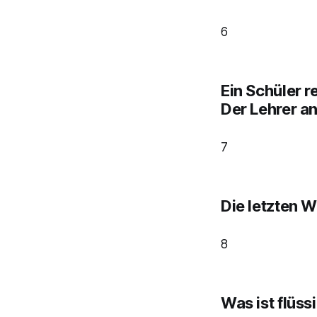
6
Ein Schüler r
Der Lehrer an
7
Die letzten W
8
Was ist flüss