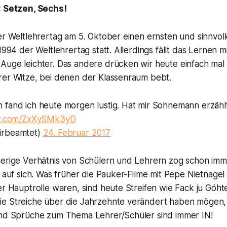
: Setzen, Sechs!
er Weltlehrertag am 5. Oktober einen ernsten und sinnvol
 1994 der Weltlehrertag statt. Allerdings fällt das Lernen 
Auge leichter. Das andere drücken wir heute einfach mal
rer Witze, bei denen der Klassenraum bebt.
 fand ich heute morgen lustig. Hat mir Sohnemann erzäh
ter.com/ZxXySMk3yD
irbeamtet)
24. Februar 2017
ierige Verhätnis von Schülern und Lehrern zog schon imm
t auf sich. Was früher die Pauker-Filme mit Pepe Nietnagel 
er Hauptrolle waren, sind heute Streifen wie
Fack ju Göht
e Streiche über die Jahrzehnte verändert haben mögen, 
und Sprüche zum Thema Lehrer/Schüler sind immer IN!