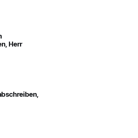
m
n, Herr
 abschreiben,