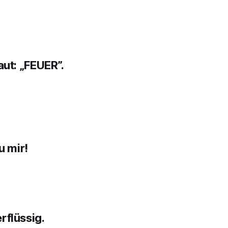
aut: „FEUER”.
u mir!
rflüssig.