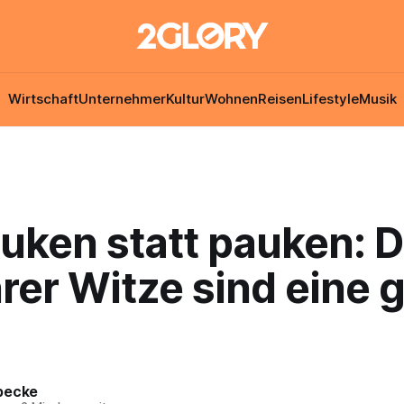
Wirtschaft
Unternehmer
Kultur
Wohnen
Reisen
Lifestyle
Musik
uken statt pauken: D
rer Witze sind eine g
becke