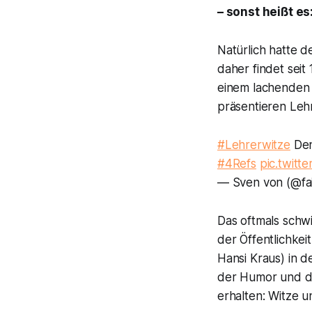
– sonst heißt es
Natürlich hatte d
daher findet seit
einem lachenden 
präsentieren Leh
#Lehrerwitze
Den
#4Refs
pic.twit
— Sven von (@fa
Das oftmals schw
der Öffentlichkei
Hansi Kraus) in d
der Humor und di
erhalten: Witze 