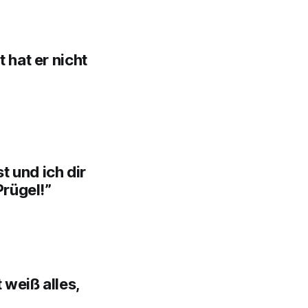
hat er nicht
t und ich dir
Prügel!”
 weiß alles,