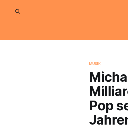
MUSIK
Michae
Millia
Pop s
Jahre