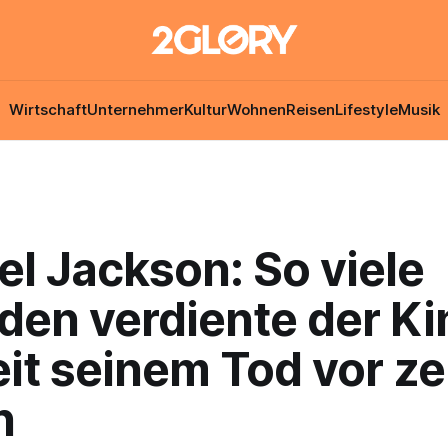
Wirtschaft
Unternehmer
Kultur
Wohnen
Reisen
Lifestyle
Musik
l Jackson: So viele
rden verdiente der Ki
eit seinem Tod vor z
n