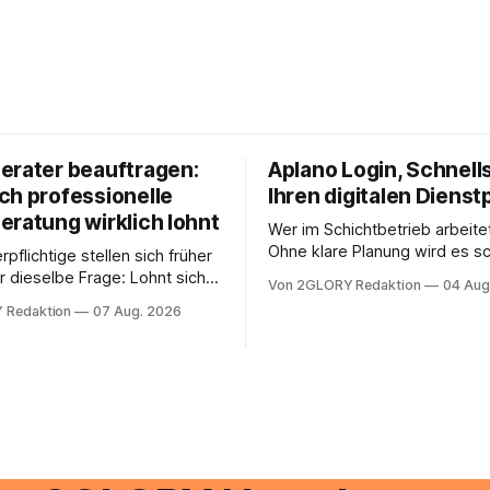
erater beauftragen:
Aplano Login, Schnells
ch professionelle
Ihren digitalen Dienst
eratung wirklich lohnt
Wer im Schichtbetrieb arbeite
Ohne klare Planung wird es sc
rpflichtige stellen sich früher
chaotisch. Der Aplano Login ist
r dieselbe Frage: Lohnt sich
Von 2GLORY Redaktion
04 Aug
zentraler Zugangspunkt, um d
berater überhaupt, oder lässt
 Redaktion
07 Aug. 2026
zeiterfassung, abwesenheiten
euererklärung auch in
gesamte kommunikation rund 
 erledigen? Die kurze Antwort:
personal digital zu organisiere
hen Einkommensverhältnissen
diesem Leitfaden erfahren Sie
fig eine Steuersoftware aus –
Sie für einen reibungslosen Ei
och mehrere Einkunftsarten
brauchen, von der Registrieru
reffen oder größere
e Veränderungen anstehen,
professionelle Unterstützung