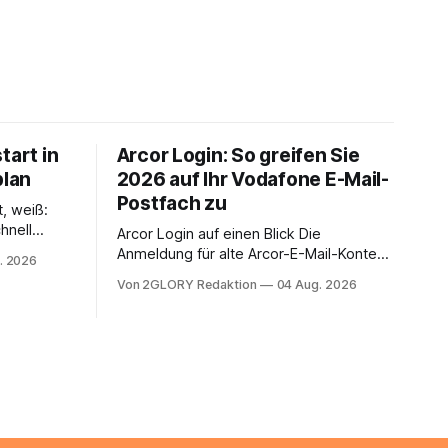
tart in
Arcor Login: So greifen Sie
plan
2026 auf Ihr Vodafone E-Mail-
Postfach zu
t, weiß:
hnell
Arcor Login auf einen Blick Die
 Ihr
Anmeldung für alte Arcor-E-Mail-Konten
. 2026
ienstpläne,
erfolgt über Vodafone Systeme. Wer
Von 2GLORY Redaktion
04 Aug. 2026
 und die
noch eine e mail adresse mit der Endung
um Ihr
@arcor.de oder @arcor.net besitzt,
n. In
loggt sich heute über das Vodafone E-
 alles, was
Mail & Cloud Portal ein. Der klassische
nstieg
Arcor Login über mail.
ng