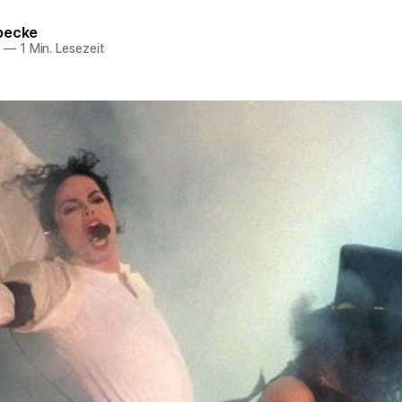
becke
9
—
1 Min. Lesezeit