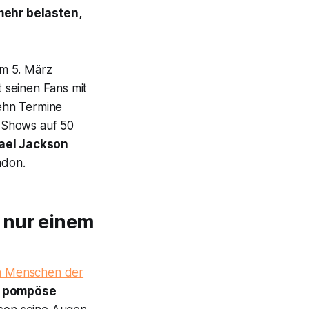
mehr belasten,
am 5. März
 seinen Fans mit
zehn Termine
 Shows auf 50
ael Jackson
ndon.
 nur einem
n Menschen der
e pompöse