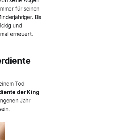
son seine Augen
immer für seinen
nderjähriger. Bis
äckig und
nmal erneuert.
erdiente
seinem Tod
diente der King
gangenen Jahr
ein.