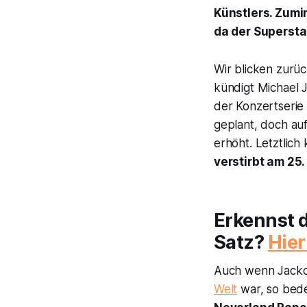
Künstlers. Zumi
da der Supersta
Wir blicken zurü
kündigt Michael 
der Konzertserie
geplant, doch au
erhöht. Letztlic
verstirbt am 25.
Erkennst 
Satz?
Hier
Auch wenn Jacko
Welt
war, so bedeu