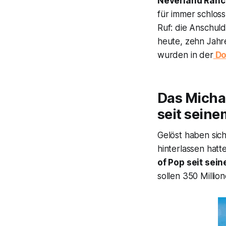
Neverland Ranch
für immer schlos
Ruf: die Anschul
heute, zehn Jahr
wurden in der
Do
Das Michae
seit seine
Gelöst haben sich
hinterlassen hat
of Pop seit sei
sollen 350 Millio