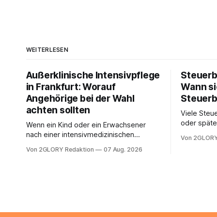
WEITERLESEN
Außerklinische Intensivpflege
Steuerb
in Frankfurt: Worauf
Wann si
Angehörige bei der Wahl
Steuerb
achten sollten
Viele Steue
oder späte
Wenn ein Kind oder ein Erwachsener
ein Steuer
nach einer intensivmedizinischen
Von 2GLORY
sich die St
Behandlung dauerhaft auf Beatmung
Von 2GLORY Redaktion
07 Aug. 2026
Eigenregie
oder eine engmaschige pflegerische
Bei einfac
Versorgung angewiesen ist, stellt sich
reicht häu
für Familien eine schwierige Frage: Muss
sobald jed
die Versorgung dauerhaft in der Klinik
zusamment
bleiben – oder ist ein Leben zu Hause
finanziell
möglich? Die außerklinische
zahlt sich 
Intensivpflege bietet genau diese