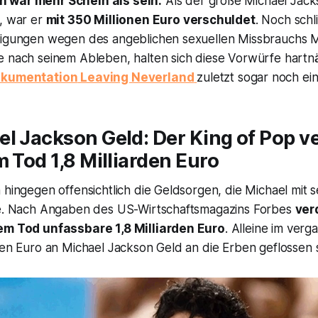
 war mehr Schein als sein.
Als der große Michael Jack
s, war er
mit 350 Millionen Euro verschuldet
. Noch schl
digungen wegen des angeblichen sexuellen Missbrauchs Mi
e nach seinem Ableben, halten sich diese Vorwürfe hartn
kumentation
Leaving Neverland
zuletzt sogar noch ei
l Jackson Geld: Der King of Pop v
m Tod 1,8 Milliarden Euro
 hingegen offensichtlich die Geldsorgen, die Michael mit 
te. Nach Angaben des US-Wirtschaftsmagazins
Forbes
ver
nem Tod unfassbare 1,8 Milliarden Euro
. Alleine im ver
nen Euro an Michael Jackson Geld an die Erben geflossen s