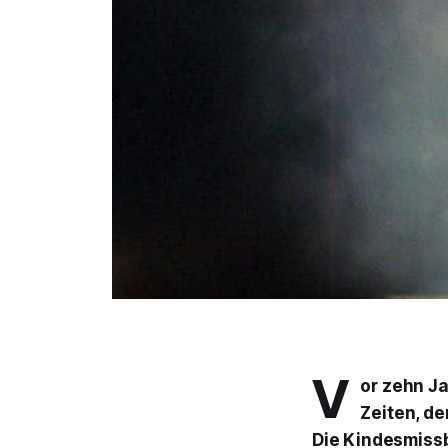
V
or zehn Ja
Zeiten, de
Die Kindesmiss