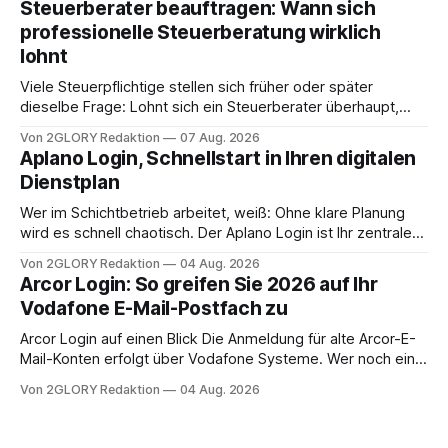
Steuerberater beauftragen: Wann sich
Frage: Muss die Versorgung dauerhaft in der Klinik bleiben –
professionelle Steuerberatung wirklich
oder ist ein Leben zu Hause möglich? Die außerklinische
lohnt
Intensivpflege bietet genau diese Alternative: Sie
Viele Steuerpflichtige stellen sich früher oder später
dieselbe Frage: Lohnt sich ein Steuerberater überhaupt,
oder lässt sich die Steuererklärung auch in Eigenregie
Von 2GLORY Redaktion
07 Aug. 2026
erledigen? Die kurze Antwort: Bei einfachen
Aplano Login, Schnellstart in Ihren digitalen
Einkommensverhältnissen reicht häufig eine Steuersoftware
Dienstplan
aus – sobald jedoch mehrere Einkunftsarten
zusammentreffen oder größere finanzielle Veränderungen
Wer im Schichtbetrieb arbeitet, weiß: Ohne klare Planung
anstehen, zahlt sich professionelle Unterstützung meist
wird es schnell chaotisch. Der Aplano Login ist Ihr zentraler
aus.
Zugangspunkt, um dienstpläne, zeiterfassung,
Von 2GLORY Redaktion
04 Aug. 2026
abwesenheiten und die gesamte kommunikation rund um
Arcor Login: So greifen Sie 2026 auf Ihr
Ihr personal digital zu organisieren. In diesem Leitfaden
Vodafone E-Mail-Postfach zu
erfahren Sie alles, was Sie für einen reibungslosen Einstieg
brauchen, von der Registrierung
Arcor Login auf einen Blick Die Anmeldung für alte Arcor-E-
Mail-Konten erfolgt über Vodafone Systeme. Wer noch eine
e mail adresse mit der Endung @arcor.de oder @arcor.net
Von 2GLORY Redaktion
04 Aug. 2026
besitzt, loggt sich heute über das Vodafone E-Mail & Cloud
Portal ein. Der klassische Arcor Login über mail.