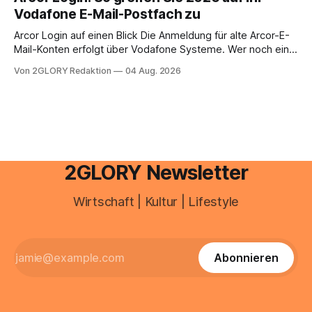
Ihr personal digital zu organisieren. In diesem Leitfaden
Vodafone E-Mail-Postfach zu
erfahren Sie alles, was Sie für einen reibungslosen Einstieg
brauchen, von der Registrierung
Arcor Login auf einen Blick Die Anmeldung für alte Arcor-E-
Mail-Konten erfolgt über Vodafone Systeme. Wer noch eine
e mail adresse mit der Endung @arcor.de oder @arcor.net
Von 2GLORY Redaktion
04 Aug. 2026
besitzt, loggt sich heute über das Vodafone E-Mail & Cloud
Portal ein. Der klassische Arcor Login über mail.
2GLORY Newsletter
Wirtschaft | Kultur | Lifestyle
Abonnieren