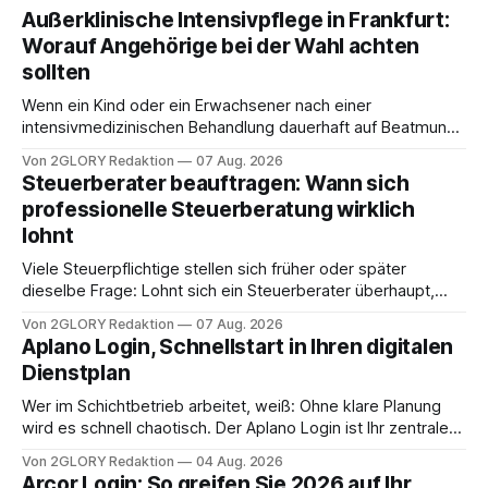
Außerklinische Intensivpflege in Frankfurt:
Worauf Angehörige bei der Wahl achten
sollten
Wenn ein Kind oder ein Erwachsener nach einer
intensivmedizinischen Behandlung dauerhaft auf Beatmung
oder eine engmaschige pflegerische Versorgung
Von 2GLORY Redaktion
07 Aug. 2026
angewiesen ist, stellt sich für Familien eine schwierige
Steuerberater beauftragen: Wann sich
Frage: Muss die Versorgung dauerhaft in der Klinik bleiben –
professionelle Steuerberatung wirklich
oder ist ein Leben zu Hause möglich? Die außerklinische
lohnt
Intensivpflege bietet genau diese Alternative: Sie
Viele Steuerpflichtige stellen sich früher oder später
dieselbe Frage: Lohnt sich ein Steuerberater überhaupt,
oder lässt sich die Steuererklärung auch in Eigenregie
Von 2GLORY Redaktion
07 Aug. 2026
erledigen? Die kurze Antwort: Bei einfachen
Aplano Login, Schnellstart in Ihren digitalen
Einkommensverhältnissen reicht häufig eine Steuersoftware
Dienstplan
aus – sobald jedoch mehrere Einkunftsarten
zusammentreffen oder größere finanzielle Veränderungen
Wer im Schichtbetrieb arbeitet, weiß: Ohne klare Planung
anstehen, zahlt sich professionelle Unterstützung meist
wird es schnell chaotisch. Der Aplano Login ist Ihr zentraler
aus.
Zugangspunkt, um dienstpläne, zeiterfassung,
Von 2GLORY Redaktion
04 Aug. 2026
abwesenheiten und die gesamte kommunikation rund um
Arcor Login: So greifen Sie 2026 auf Ihr