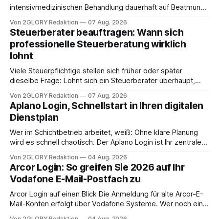
intensivmedizinischen Behandlung dauerhaft auf Beatmung
oder eine engmaschige pflegerische Versorgung
Von 2GLORY Redaktion
07 Aug. 2026
angewiesen ist, stellt sich für Familien eine schwierige
Steuerberater beauftragen: Wann sich
Frage: Muss die Versorgung dauerhaft in der Klinik bleiben –
professionelle Steuerberatung wirklich
oder ist ein Leben zu Hause möglich? Die außerklinische
lohnt
Intensivpflege bietet genau diese Alternative: Sie
Viele Steuerpflichtige stellen sich früher oder später
dieselbe Frage: Lohnt sich ein Steuerberater überhaupt,
oder lässt sich die Steuererklärung auch in Eigenregie
Von 2GLORY Redaktion
07 Aug. 2026
erledigen? Die kurze Antwort: Bei einfachen
Aplano Login, Schnellstart in Ihren digitalen
Einkommensverhältnissen reicht häufig eine Steuersoftware
Dienstplan
aus – sobald jedoch mehrere Einkunftsarten
zusammentreffen oder größere finanzielle Veränderungen
Wer im Schichtbetrieb arbeitet, weiß: Ohne klare Planung
anstehen, zahlt sich professionelle Unterstützung meist
wird es schnell chaotisch. Der Aplano Login ist Ihr zentraler
aus.
Zugangspunkt, um dienstpläne, zeiterfassung,
Von 2GLORY Redaktion
04 Aug. 2026
abwesenheiten und die gesamte kommunikation rund um
Arcor Login: So greifen Sie 2026 auf Ihr
Ihr personal digital zu organisieren. In diesem Leitfaden
Vodafone E-Mail-Postfach zu
erfahren Sie alles, was Sie für einen reibungslosen Einstieg
brauchen, von der Registrierung
Arcor Login auf einen Blick Die Anmeldung für alte Arcor-E-
Mail-Konten erfolgt über Vodafone Systeme. Wer noch eine
e mail adresse mit der Endung @arcor.de oder @arcor.net
Von 2GLORY Redaktion
04 Aug. 2026