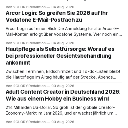
Zugangspunkt, um dienstpläne, zeiterfassung,
Von 2GLORY Redaktion
04 Aug. 2026
abwesenheiten und die gesamte kommunikation rund um
Arcor Login: So greifen Sie 2026 auf Ihr
Ihr personal digital zu organisieren. In diesem Leitfaden
Vodafone E-Mail-Postfach zu
erfahren Sie alles, was Sie für einen reibungslosen Einstieg
brauchen, von der Registrierung
Arcor Login auf einen Blick Die Anmeldung für alte Arcor-E-
Mail-Konten erfolgt über Vodafone Systeme. Wer noch eine
e mail adresse mit der Endung @arcor.de oder @arcor.net
Von 2GLORY Redaktion
04 Aug. 2026
besitzt, loggt sich heute über das Vodafone E-Mail & Cloud
Hautpflege als Selbstfürsorge: Worauf es
Portal ein. Der klassische Arcor Login über mail.
bei professioneller Gesichtsbehandlung
ankommt
Zwischen Terminen, Bildschirmzeit und To-do-Listen bleibt
die Hautpflege im Alltag häufig auf der Strecke. Abends
schnell abschminken, morgens eine Creme aus der
Von 2GLORY Redaktion
03 Aug. 2026
Drogerie – mehr ist zeitlich oft nicht drin. Dabei reagiert die
Adult Content Creator in Deutschland 2026:
Haut empfindlich auf Stress, Schlafmangel und
Wie aus einem Hobby ein Business wird
Umwelteinflüsse: Sie wirkt müde, spannt oder neigt zu
Unreinheiten. Professionelle
214 Milliarden US-Dollar. So groß ist der globale Creator-
Economy-Markt im Jahr 2026, und er wächst jährlich um
mehr als 22 Prozent. Was lange als Nischenphänomen galt,
Von 2GLORY Redaktion
03 Aug. 2026
ist längst ein ernstzunehmender Wirtschaftszweig. Weltweit