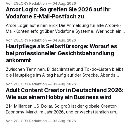
Zugangspunkt, um dienstpläne, zeiterfassung,
Von 2GLORY Redaktion
04 Aug. 2026
abwesenheiten und die gesamte kommunikation rund um
Arcor Login: So greifen Sie 2026 auf Ihr
Ihr personal digital zu organisieren. In diesem Leitfaden
Vodafone E-Mail-Postfach zu
erfahren Sie alles, was Sie für einen reibungslosen Einstieg
brauchen, von der Registrierung
Arcor Login auf einen Blick Die Anmeldung für alte Arcor-E-
Mail-Konten erfolgt über Vodafone Systeme. Wer noch eine
e mail adresse mit der Endung @arcor.de oder @arcor.net
Von 2GLORY Redaktion
04 Aug. 2026
besitzt, loggt sich heute über das Vodafone E-Mail & Cloud
Hautpflege als Selbstfürsorge: Worauf es
Portal ein. Der klassische Arcor Login über mail.
bei professioneller Gesichtsbehandlung
ankommt
Zwischen Terminen, Bildschirmzeit und To-do-Listen bleibt
die Hautpflege im Alltag häufig auf der Strecke. Abends
schnell abschminken, morgens eine Creme aus der
Von 2GLORY Redaktion
03 Aug. 2026
Drogerie – mehr ist zeitlich oft nicht drin. Dabei reagiert die
Adult Content Creator in Deutschland 2026:
Haut empfindlich auf Stress, Schlafmangel und
Wie aus einem Hobby ein Business wird
Umwelteinflüsse: Sie wirkt müde, spannt oder neigt zu
Unreinheiten. Professionelle
214 Milliarden US-Dollar. So groß ist der globale Creator-
Economy-Markt im Jahr 2026, und er wächst jährlich um
mehr als 22 Prozent. Was lange als Nischenphänomen galt,
Von 2GLORY Redaktion
03 Aug. 2026
ist längst ein ernstzunehmender Wirtschaftszweig. Weltweit
sind über 200 Millionen Menschen als Creator aktiv, allein in