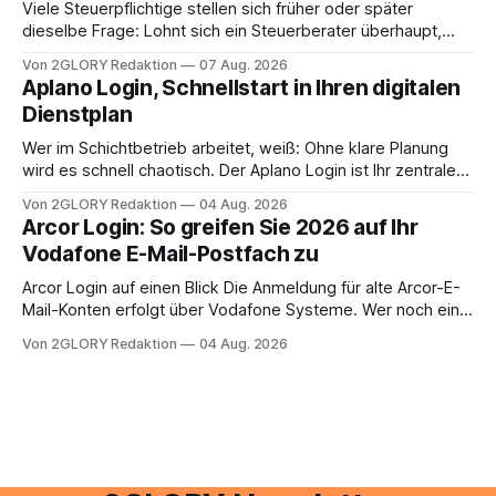
Viele Steuerpflichtige stellen sich früher oder später
dieselbe Frage: Lohnt sich ein Steuerberater überhaupt,
oder lässt sich die Steuererklärung auch in Eigenregie
Von 2GLORY Redaktion
07 Aug. 2026
erledigen? Die kurze Antwort: Bei einfachen
Aplano Login, Schnellstart in Ihren digitalen
Einkommensverhältnissen reicht häufig eine Steuersoftware
Dienstplan
aus – sobald jedoch mehrere Einkunftsarten
zusammentreffen oder größere finanzielle Veränderungen
Wer im Schichtbetrieb arbeitet, weiß: Ohne klare Planung
anstehen, zahlt sich professionelle Unterstützung meist
wird es schnell chaotisch. Der Aplano Login ist Ihr zentraler
aus.
Zugangspunkt, um dienstpläne, zeiterfassung,
Von 2GLORY Redaktion
04 Aug. 2026
abwesenheiten und die gesamte kommunikation rund um
Arcor Login: So greifen Sie 2026 auf Ihr
Ihr personal digital zu organisieren. In diesem Leitfaden
Vodafone E-Mail-Postfach zu
erfahren Sie alles, was Sie für einen reibungslosen Einstieg
brauchen, von der Registrierung
Arcor Login auf einen Blick Die Anmeldung für alte Arcor-E-
Mail-Konten erfolgt über Vodafone Systeme. Wer noch eine
e mail adresse mit der Endung @arcor.de oder @arcor.net
Von 2GLORY Redaktion
04 Aug. 2026
besitzt, loggt sich heute über das Vodafone E-Mail & Cloud
Portal ein. Der klassische Arcor Login über mail.