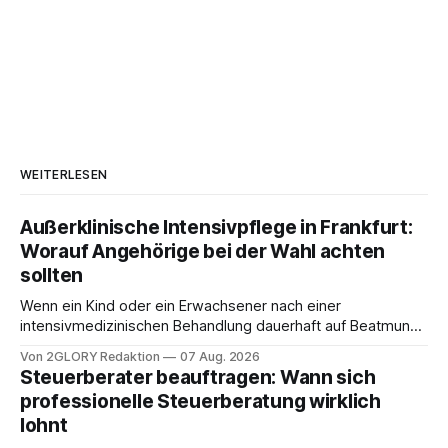
WEITERLESEN
Außerklinische Intensivpflege in Frankfurt:
Worauf Angehörige bei der Wahl achten
sollten
Wenn ein Kind oder ein Erwachsener nach einer
intensivmedizinischen Behandlung dauerhaft auf Beatmung
oder eine engmaschige pflegerische Versorgung
Von 2GLORY Redaktion
07 Aug. 2026
angewiesen ist, stellt sich für Familien eine schwierige
Steuerberater beauftragen: Wann sich
Frage: Muss die Versorgung dauerhaft in der Klinik bleiben –
professionelle Steuerberatung wirklich
oder ist ein Leben zu Hause möglich? Die außerklinische
lohnt
Intensivpflege bietet genau diese Alternative: Sie