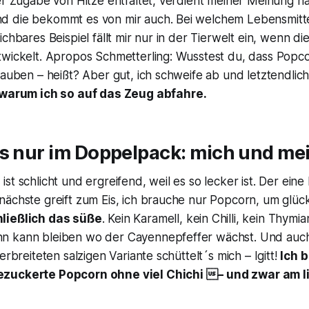
er Zugabe von Hitze entfaltet, verdient meiner Meinung n
 die bekommt es von mir auch. Bei welchem Lebensmittel
ichbares Beispiel fällt mir nur in der Tierwelt ein, wenn d
twickelt. Apropos Schmetterling: Wusstest du, dass Popc
Tauben – heißt? Aber gut, ich schweife ab und letztendlich
warum ich so auf das Zeug abfahre.
´s nur im Doppelpack: mich und me
st schlicht und ergreifend, weil es so lecker ist. Der eine
ächste greift zum Eis, ich brauche nur Popcorn, um glückl
ließlich das süße
. Kein Karamell, kein Chilli, kein Thymi
n kann bleiben wo der Cayennepfeffer wächst. Und auch
erbreiteten salzigen Variante schüttelt´s mich – Igitt!
Ich 
zuckerte Popcorn ohne viel Chichi – und zwar am l