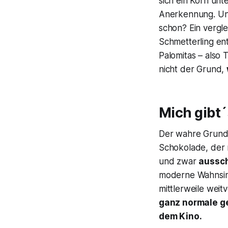
sich ein Korn unt
Anerkennung. Und
schon? Ein vergle
Schmetterling en
Palomitas – also 
nicht der Grund,
Mich gibt
Der wahre Grund i
Schokolade, der n
und zwar
aussch
moderne Wahnsin
mittlerweile weitv
ganz normale ge
dem Kino.