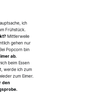
auptsache, ich
um Frühstück.
kt?
Mittlerweile
ntlich gehen nur
Bei Popcorn bin
imer ab.
mich beim Essen
gt, werde ich zum
ieder zum Eimer.
r den
gsprobe.