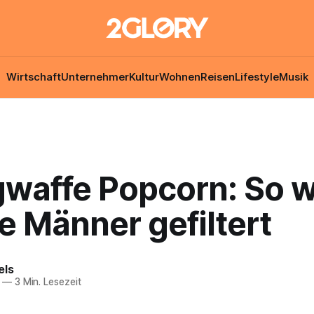
Wirtschaft
Unternehmer
Kultur
Wohnen
Reisen
Lifestyle
Musik
gwaffe Popcorn: So 
e Männer gefiltert
els
—
3 Min. Lesezeit