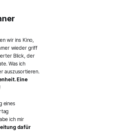
nner
n wir ins Kino,
mmer wieder griff
erter Blick, der
ate. Was ich
r auszusortieren.
nheit. Eine
!
g eines
rtag
abe ich mir
eitung dafür