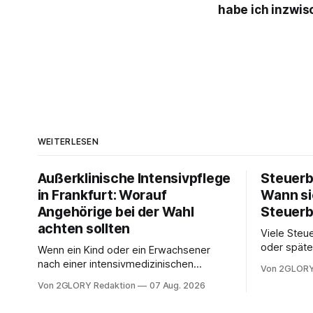
habe ich inzwi
WEITERLESEN
Außerklinische Intensivpflege
Steuerb
in Frankfurt: Worauf
Wann si
Angehörige bei der Wahl
Steuerb
achten sollten
Viele Steue
oder späte
Wenn ein Kind oder ein Erwachsener
ein Steuer
nach einer intensivmedizinischen
Von 2GLORY
sich die St
Behandlung dauerhaft auf Beatmung
Von 2GLORY Redaktion
07 Aug. 2026
Eigenregie
oder eine engmaschige pflegerische
Bei einfac
Versorgung angewiesen ist, stellt sich