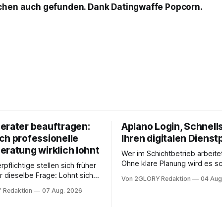
schen auch gefunden. Dank Datingwaffe Popcorn.
erater beauftragen:
Aplano Login, Schnells
ch professionelle
Ihren digitalen Dienst
eratung wirklich lohnt
Wer im Schichtbetrieb arbeite
Ohne klare Planung wird es sc
rpflichtige stellen sich früher
chaotisch. Der Aplano Login ist
r dieselbe Frage: Lohnt sich
Von 2GLORY Redaktion
04 Aug
zentraler Zugangspunkt, um d
berater überhaupt, oder lässt
 Redaktion
07 Aug. 2026
zeiterfassung, abwesenheiten
euererklärung auch in
gesamte kommunikation rund 
 erledigen? Die kurze Antwort:
personal digital zu organisiere
hen Einkommensverhältnissen