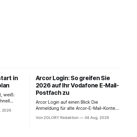
tart in
Arcor Login: So greifen Sie
plan
2026 auf Ihr Vodafone E-Mail-
Postfach zu
t, weiß:
hnell
Arcor Login auf einen Blick Die
 Ihr
Anmeldung für alte Arcor-E-Mail-Konten
. 2026
ienstpläne,
erfolgt über Vodafone Systeme. Wer
Von 2GLORY Redaktion
04 Aug. 2026
 und die
noch eine e mail adresse mit der Endung
um Ihr
@arcor.de oder @arcor.net besitzt,
n. In
loggt sich heute über das Vodafone E-