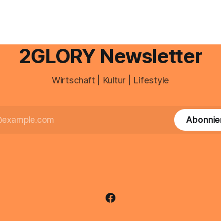
diesem Leitfaden erfahren Sie
fig eine Steuersoftware aus –
Sie für einen reibungslosen Ei
och mehrere Einkunftsarten
brauchen, von der Registrieru
reffen oder größere
e Veränderungen anstehen,
professionelle Unterstützung
2GLORY Newsletter
Wirtschaft | Kultur | Lifestyle
Abonnie