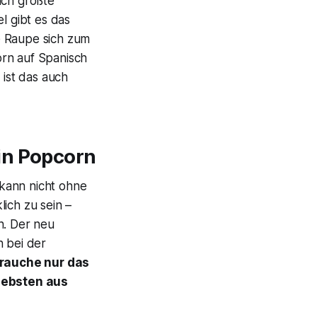
ach größte
 gibt es das
ie Raupe sich zum
orn auf Spanisch
 ist das auch
in Popcorn
 kann nicht ohne
ich zu sein –
an. Der neu
 bei der
brauche nur das
iebsten aus