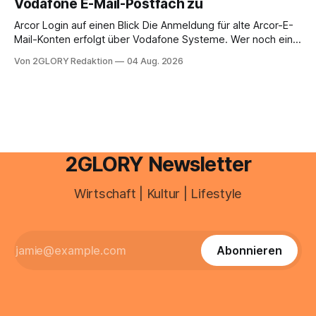
Vodafone E-Mail-Postfach zu
erfahren Sie alles, was Sie für einen reibungslosen Einstieg
brauchen, von der Registrierung
Arcor Login auf einen Blick Die Anmeldung für alte Arcor-E-
Mail-Konten erfolgt über Vodafone Systeme. Wer noch eine
e mail adresse mit der Endung @arcor.de oder @arcor.net
Von 2GLORY Redaktion
04 Aug. 2026
besitzt, loggt sich heute über das Vodafone E-Mail & Cloud
Portal ein. Der klassische Arcor Login über mail.
2GLORY Newsletter
Wirtschaft | Kultur | Lifestyle
Abonnieren