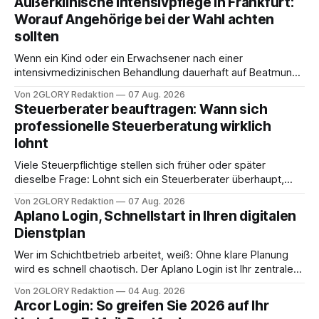
Außerklinische Intensivpflege in Frankfurt:
Worauf Angehörige bei der Wahl achten
sollten
Wenn ein Kind oder ein Erwachsener nach einer
intensivmedizinischen Behandlung dauerhaft auf Beatmung
oder eine engmaschige pflegerische Versorgung
Von 2GLORY Redaktion
07 Aug. 2026
angewiesen ist, stellt sich für Familien eine schwierige
Steuerberater beauftragen: Wann sich
Frage: Muss die Versorgung dauerhaft in der Klinik bleiben –
professionelle Steuerberatung wirklich
oder ist ein Leben zu Hause möglich? Die außerklinische
lohnt
Intensivpflege bietet genau diese Alternative: Sie
Viele Steuerpflichtige stellen sich früher oder später
dieselbe Frage: Lohnt sich ein Steuerberater überhaupt,
oder lässt sich die Steuererklärung auch in Eigenregie
Von 2GLORY Redaktion
07 Aug. 2026
erledigen? Die kurze Antwort: Bei einfachen
Aplano Login, Schnellstart in Ihren digitalen
Einkommensverhältnissen reicht häufig eine Steuersoftware
Dienstplan
aus – sobald jedoch mehrere Einkunftsarten
zusammentreffen oder größere finanzielle Veränderungen
Wer im Schichtbetrieb arbeitet, weiß: Ohne klare Planung
anstehen, zahlt sich professionelle Unterstützung meist
wird es schnell chaotisch. Der Aplano Login ist Ihr zentraler
aus.
Zugangspunkt, um dienstpläne, zeiterfassung,
Von 2GLORY Redaktion
04 Aug. 2026
abwesenheiten und die gesamte kommunikation rund um
Arcor Login: So greifen Sie 2026 auf Ihr
Ihr personal digital zu organisieren. In diesem Leitfaden