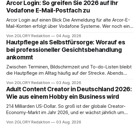
Arcor Login: So greifen Sie 2026 auf Ihr
Ihr personal digital zu organisieren. In diesem Leitfaden
Vodafone E-Mail-Postfach zu
erfahren Sie alles, was Sie für einen reibungslosen Einstieg
brauchen, von der Registrierung
Arcor Login auf einen Blick Die Anmeldung für alte Arcor-E-
Mail-Konten erfolgt über Vodafone Systeme. Wer noch eine
e mail adresse mit der Endung @arcor.de oder @arcor.net
Von 2GLORY Redaktion
04 Aug. 2026
besitzt, loggt sich heute über das Vodafone E-Mail & Cloud
Hautpflege als Selbstfürsorge: Worauf es
Portal ein. Der klassische Arcor Login über mail.
bei professioneller Gesichtsbehandlung
ankommt
Zwischen Terminen, Bildschirmzeit und To-do-Listen bleibt
die Hautpflege im Alltag häufig auf der Strecke. Abends
schnell abschminken, morgens eine Creme aus der
Von 2GLORY Redaktion
03 Aug. 2026
Drogerie – mehr ist zeitlich oft nicht drin. Dabei reagiert die
Adult Content Creator in Deutschland 2026:
Haut empfindlich auf Stress, Schlafmangel und
Wie aus einem Hobby ein Business wird
Umwelteinflüsse: Sie wirkt müde, spannt oder neigt zu
Unreinheiten. Professionelle
214 Milliarden US-Dollar. So groß ist der globale Creator-
Economy-Markt im Jahr 2026, und er wächst jährlich um
mehr als 22 Prozent. Was lange als Nischenphänomen galt,
Von 2GLORY Redaktion
03 Aug. 2026
ist längst ein ernstzunehmender Wirtschaftszweig. Weltweit
sind über 200 Millionen Menschen als Creator aktiv, allein in
Deutschland geht der Markt in