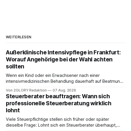
WEITERLESEN
Außerklinische Intensivpflege in Frankfurt:
Worauf Angehörige bei der Wahl achten
sollten
Wenn ein Kind oder ein Erwachsener nach einer
intensivmedizinischen Behandlung dauerhaft auf Beatmung
oder eine engmaschige pflegerische Versorgung
Von 2GLORY Redaktion
07 Aug. 2026
angewiesen ist, stellt sich für Familien eine schwierige
Steuerberater beauftragen: Wann sich
Frage: Muss die Versorgung dauerhaft in der Klinik bleiben –
professionelle Steuerberatung wirklich
oder ist ein Leben zu Hause möglich? Die außerklinische
lohnt
Intensivpflege bietet genau diese Alternative: Sie
Viele Steuerpflichtige stellen sich früher oder später
dieselbe Frage: Lohnt sich ein Steuerberater überhaupt,
oder lässt sich die Steuererklärung auch in Eigenregie