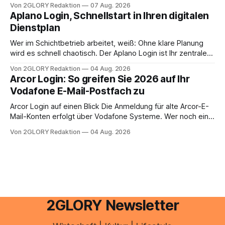
Von 2GLORY Redaktion
07 Aug. 2026
erledigen? Die kurze Antwort: Bei einfachen
Aplano Login, Schnellstart in Ihren digitalen
Einkommensverhältnissen reicht häufig eine Steuersoftware
Dienstplan
aus – sobald jedoch mehrere Einkunftsarten
zusammentreffen oder größere finanzielle Veränderungen
Wer im Schichtbetrieb arbeitet, weiß: Ohne klare Planung
anstehen, zahlt sich professionelle Unterstützung meist
wird es schnell chaotisch. Der Aplano Login ist Ihr zentraler
aus.
Zugangspunkt, um dienstpläne, zeiterfassung,
Von 2GLORY Redaktion
04 Aug. 2026
abwesenheiten und die gesamte kommunikation rund um
Arcor Login: So greifen Sie 2026 auf Ihr
Ihr personal digital zu organisieren. In diesem Leitfaden
Vodafone E-Mail-Postfach zu
erfahren Sie alles, was Sie für einen reibungslosen Einstieg
brauchen, von der Registrierung
Arcor Login auf einen Blick Die Anmeldung für alte Arcor-E-
Mail-Konten erfolgt über Vodafone Systeme. Wer noch eine
e mail adresse mit der Endung @arcor.de oder @arcor.net
Von 2GLORY Redaktion
04 Aug. 2026
besitzt, loggt sich heute über das Vodafone E-Mail & Cloud
Portal ein. Der klassische Arcor Login über mail.
2GLORY Newsletter